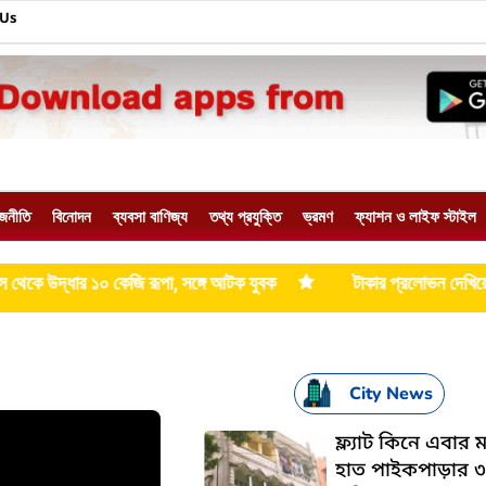
 Us
াজনীতি
বিনোদন
ব্যবসা বাণিজ্য
তথ্য প্রযুক্তি
ভ্রমণ
ফ্যাশন ও লাইফ স্টাইল
রূপা, সঙ্গে আটক যুবক
টাকার প্রলোভন দেখিয়ে পড়ুয়াদের রক্ত চুরির অভ
City News
ফ্ল্যাট কিনে এবার 
হাত পাইকপাড়ার ৩