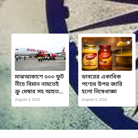
মাঝআকাশে ৩০০ ফুট
ডাবরের একাধিক
নীচে বিমান নামতেই
পণ্যের উপর জারি
ক্রু মেম্বার সহ আহত
হলো নিষেধাজ্ঞা
হলেন এয়ার ইন্ডিয়ার
August 4, 2026
August 4, 2026
যাত্রীরা