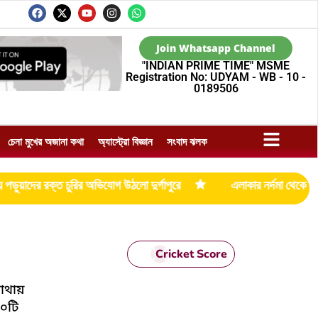
Join Whatsapp Channel
"INDIAN PRIME TIME" MSME
Registration No: UDYAM - WB - 10 -
0189506
চেনা মুখের অজানা কথা
অ্যাস্ট্রো বিজ্ঞান
সংবাদ ঝলক
িযোগ উঠলো দুর্গাপুরে
এলাকার নর্দমা থেকে উদ্ধার প্রচুর পরিমাণ আগ্নেয়
Cricket Score
মাথায়
০টি