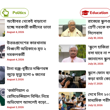
Politics
Education
অক্টোবর থেকেই বাড়ানো
রাজ্যের স্কুল
হচ্ছে সরকারী কর্মীদের ভাতা
শ্রেণী থেকে ব
August 4, 2026
সিলেবাস
July 30, 2026
উত্তরপ্রদেশের কারখানায়
‘স্কুলে হাজি
বিধ্বংসী অগ্নিকাণ্ডে মৃত ২
বসা যাবে না প
দমকলকর্মী
জানালেন স্কুল শ
August 4, 2026
July 26, 2026
দীপক বর্মণ
টানা বজ্র-বৃষ্টিতে দক্ষিণবঙ্গ
স্কুলে ফোন ব্
জুড়ে মৃত্যু হলো ৬ জনের
কড়া বার্তা কেন্
August 3, 2026
July 17, 2026
‘কর্মাশিয়াল ও
দেখে নিন ২০
রেসিডেন্সিয়াল বিল্ডিং নিয়ে
মাধ্যমিক পরীক
অভিযোগ আসলেই বড়ো
July 13, 2026
August 3, 2026
পেনাল্টি দেওয়া হবে,’