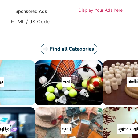
Display Your Ads here
Sponsored Ads
HTML / JS Code
Find all Categories
থ্য
খেলা
রাজনী
রযুক্তি
ভ্রমণ
ফ্যাশন ও লা