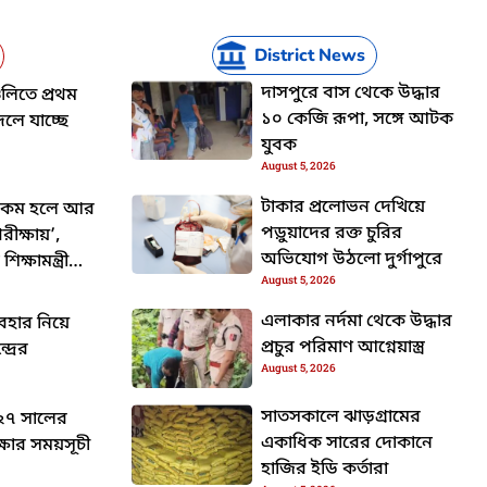
District News
দাসপুরে বাস থেকে উদ্ধার
গুলিতে প্রথম
১০ কেজি রূপা, সঙ্গে আটক
দলে যাচ্ছে
যুবক
August 5, 2026
টাকার প্রলোভন দেখিয়ে
রা কম হলে আর
পড়ুয়াদের রক্ত চুরির
রীক্ষায়’,
অভিযোগ উঠলো দুর্গাপুরে
িক্ষামন্ত্রী
August 5, 2026
এলাকার নর্দমা থেকে উদ্ধার
যবহার নিয়ে
প্রচুর পরিমাণ আগ্নেয়াস্ত্র
দ্রের
August 5, 2026
সাতসকালে ঝাড়গ্রামের
২৭ সালের
একাধিক সারের দোকানে
্ষার সময়সূচী
হাজির ইডি কর্তারা