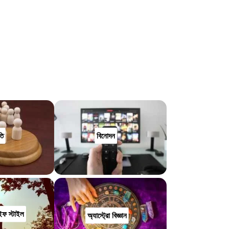
HTML / JS Code
তি
বিনোদন
ইফ স্টাইল
অ্যাস্ট্রো বিজ্ঞান