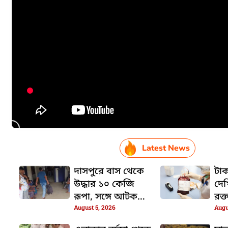
Latest News
দাসপুরে বাস থেকে
টাক
উদ্ধার ১০ কেজি
দেখ
রূপা, সঙ্গে আটক
রক্
August 5, 2026
Augu
যুবক
উঠল