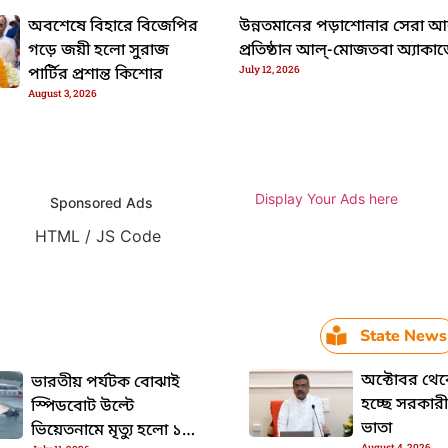
ঘোষণা নগরোন্নয়ন মন্ত্রীর
অবশেষে বিহারে বিজেপির
উন্নতমানের পড়াশোনার সেরা আব
গড়ে জয়ী হলো সুরাজ
প্রতিষ্ঠান আল্-মোজতবা অ্যাকাড
July 12, 2026
পার্টির প্রশান্ত কিশোর
August 3, 2026
Display Your Ads here
Sponsored Ads
HTML / JS Code
State News
অক্টোবর থে
ভারতীয় পর্যটক বোঝাই
হচ্ছে সরকারী
স্পিডবোট উল্টে
ভাতা
ভিয়েতনামে মৃত্যু হলো ১৫
August 4, 2026