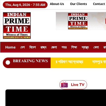
About-Us
Our Clients
Contact
Thu, Aug 6, 2026 - 7:55 AM
Home
দেশ
বিদেশ
রাজ্য
জেলা
শহর
শিক্ষা
স্বাস্থ্য
খেলা
র
 থেকে উদ্ধার প্রচুর পরিমাণ আগ্নেয়াস্ত্র
দাসপুরে বাস থেকে উদ্ধার ১০ কেজি 
Live TV