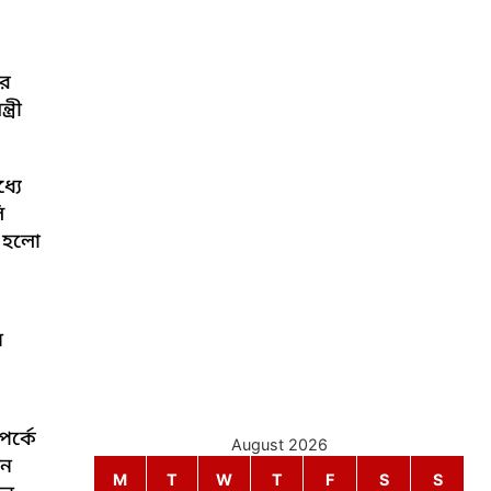
ার
ত্রী
্যে
ি
ি হলো
ন
পর্কে
August 2026
েন
M
T
W
T
F
S
S