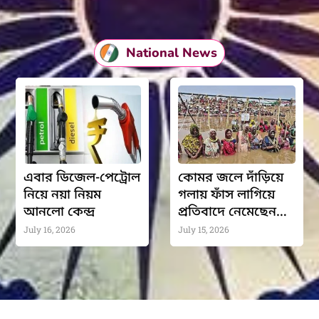
National News
এবার ডিজেল-পেট্রোল
কোমর জলে দাঁড়িয়ে
নিয়ে নয়া নিয়ম
গলায় ফাঁস লাগিয়ে
আনলো কেন্দ্র
প্রতিবাদে নেমেছেন
আদিবাসী মহিলারা
July 16, 2026
July 15, 2026