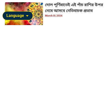
দোল পূর্ণিমাতেই এই পাঁচ রাশির উপর
নেমে আসবে নেতিবাচক প্রভাব
Language
March 10, 2024
প্রায় দু’বছর শনিদেবের রোষ চলবে
এই রাশির জাতক-জাতিকাদের উপর
July 26, 2023
গুরুচন্ডাল যোগের কারণে এই রাশিতে
চলবে অশুভ যোগ
April 26, 2023
Display Your Ads Here
Sponsored Ads
HTML / JS Code