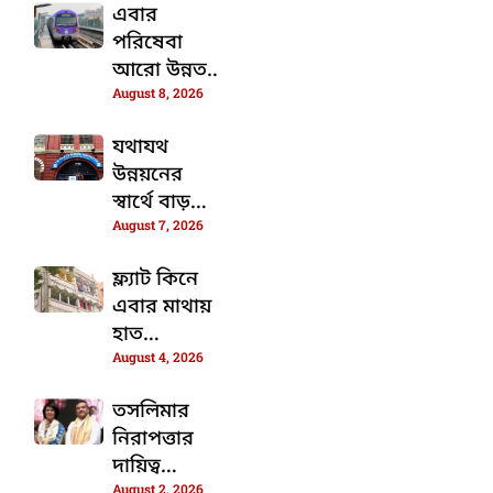
এবার
পরিষেবা
আরো উন্নত
August 8, 2026
করার জন্য
মেট্রো
যথাযথ
স্টেশনগুলিতে
উন্নয়নের
বসতে চলেছে
স্বার্থে বাড়তে
ডিজিটাল
August 7, 2026
চলেছে
সিস্টেম
কলকাতার
ফ্ল্যাট কিনে
ওয়ার্ডের
এবার মাথায়
সংখ্যা
হাত
August 4, 2026
পাইকপাড়ার
৩০টি
তসলিমার
পরিবারের
নিরাপত্তার
দায়িত্ব
August 2, 2026