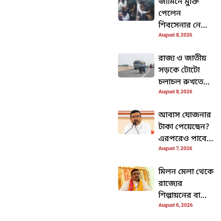
জামিনে মুক্তি
পেলেন
শিবসেনার নেতা
August 8, 2026
রমেশ মাত্রে
রাজ্য ও জাতীয়
সড়কে টোটো
চলাচল রুখতে
August 8, 2026
প্রশাসনের উপর
জারি হলো কড়া
আবাস যোজনার
নির্দেশ
টাকা পেয়েছেন?
এরপরেও পাবেন
August 7, 2026
অতিরিক্ত টাকা,
জানুন কিভাবে?
মিলন মেলা থেকে
রাজ্যের
শিল্পায়নের বার্তা
August 6, 2026
দিলেন মুখ্যমন্ত্রী