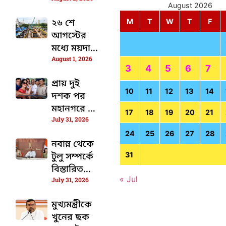
নিলেন
August 2026
মুখ্যমন্ত্রী
২৬ শে
M
T
W
T
F
আগস্টের
মধ্যে ময়দান
August 1, 2026
মার্কেট খালি
3
4
5
6
7
করার নির্দেশ
প্রায় দুই
জারি হলো
10
11
12
13
14
দশক পর
মহানগরে পা
17
18
19
20
21
July 31, 2026
দিলেন
তসলিমা
24
25
26
27
28
নবান্ন থেকে
নাসরিন
31
টুলু সম্পর্কে
বিস্তারিত
« Jul
July 31, 2026
তথ্য দিলেন
মুখ্যমন্ত্রী,
মুখ্যমন্ত্রীকে
সঙ্গে প্রাক্তন
খুনের ছক
সরকারকে