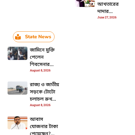
আখতারের
দাদার
June 27, 2026
শেষকৃত্যে দেখা
গেল
পাকিস্তানের
State News
সন্ত্রাসবাদীদের
জামিনে মুক্তি
পেলেন
শিবসেনার
August 8, 2026
নেতা রমেশ
মাত্রে
রাজ্য ও জাতীয়
সড়কে টোটো
চলাচল রুখতে
August 8, 2026
প্রশাসনের
উপর জারি
আবাস
হলো কড়া
যোজনার টাকা
নির্দেশ
পেয়েছেন?