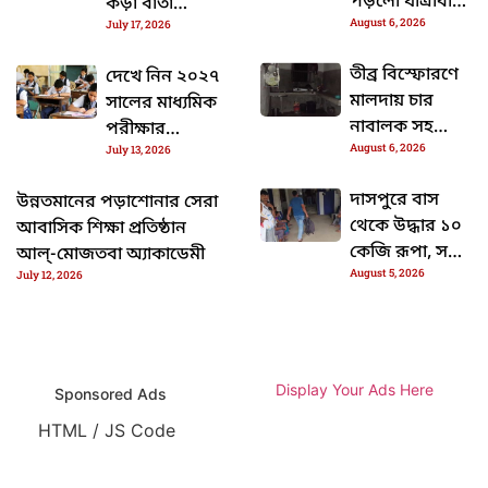
পড়লো যাত্রীবাহী
কড়া বার্তা
August 6, 2026
বাস
July 17, 2026
কেন্দ্রের
তীব্র বিস্ফোরণে
দেখে নিন ২০২৭
মালদায় চার
সালের মাধ্যমিক
নাবালক সহ
পরীক্ষার
August 6, 2026
আহত ৭ জন
July 13, 2026
সময়সূচী
দাসপুরে বাস
উন্নতমানের পড়াশোনার সেরা
থেকে উদ্ধার ১০
আবাসিক শিক্ষা প্রতিষ্ঠান
কেজি রূপা, সঙ্গে
আল্-মোজতবা অ্যাকাডেমী
August 5, 2026
আটক যুবক
July 12, 2026
Display Your Ads Here
Sponsored Ads
HTML / JS Code