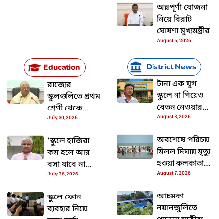
অন্নপূর্ণা যোজনা
নিয়ে বিরাট
ঘোষণা মুখ্যমন্ত্রীর
August 6, 2026
District News
Education
টানা এক যুগ
রাজ্যের
স্কুলে না গিয়েও
স্কুলগুলিতে প্রথম
বেতন নেওয়ার
শ্রেণী থেকে
August 8, 2026
অভিযোগ উঠলো
July 30, 2026
বদলে যাচ্ছে
মালদার এক
সিলেবাস
অবশেষে পরিচয়
‘স্কুলে হাজিরা
শিক্ষকের বিরুদ্ধে
মিলল দিঘায় মৃত্যু
কম হলে আর
হওয়া কলকাতার
বসা যাবে না
August 7, 2026
যুবকের
July 26, 2026
পরীক্ষায়’,
জানালেন স্কুল
আচমকা
স্কুলে ফোন
শিক্ষামন্ত্রী দীপক
নয়ানজুলিতে
ব্যবহার নিয়ে
বর্মণ