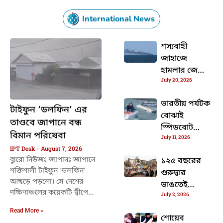
International News
শস্যবাহী
জাহাজে
হামলার জেরে
July 20, 2026
মৃত্যু হলো ৪
ভারতীয়র
ভারতীয় পর্যটক
টাইফুন ‘ডলফিন’ এর
বোঝাই
তাণ্ডবে জাপানে বন্ধ
স্পিডবোট
বিমান পরিষেবা
July 11, 2026
উল্টে
IPT Desk
August 7, 2026
ভিয়েতনামে
ব্যুরো নিউজঃ জাপানঃ জাপানে
১২৫ বছরের
মৃত্যু হলো ১৫
শক্তিশালী টাইফুন ‘ডলফিন’
গুরুদ্বার
জনের
আছড়ে পড়লো। সে দেশের
ভাঙতেই
দক্ষিণাঞ্চলের কয়েকটি দ্বীপে
July 2, 2026
বিক্ষোভ
আঘাত হানে এই ঘূর্ণিঝড়। তার
ছড়ালো
Read More »
জেরে
শোয়েব
পাকিস্তানে