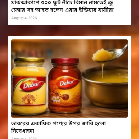
মাঝআকাশে ৩০০ ফুট নীচে বিমান নামতেই ক্রু
মেম্বার সহ আহত হলেন এয়ার ইন্ডিয়ার যাত্রীরা
August 4, 2026
ডাবরের একাধিক পণ্যের উপর জারি হলো
নিষেধাজ্ঞা
August 4, 2026