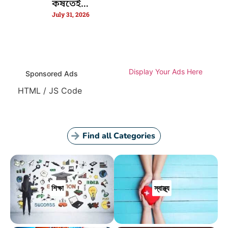
কষতেই
তীব্র
July 31, 2026
পুলিশের
জালে ধরা
পড়লো
জইশ জঙ্গি
Display Your Ads Here
Sponsored Ads
HTML / JS Code
Find all Categories
শিক্ষা
স্বাস্থ্য