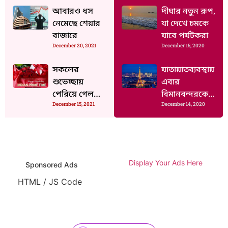
র
আবারও ধস
দীঘার নতুন রূপ,
নেমেছে শেয়ার
যা দেখে চমকে
বাজারে
যাবে পর্যটকরা
December 20, 2021
December 15, 2020
সকলের
যাতায়াতব্যবস্থায়
শুভেচ্ছায়
এবার
পেরিয়ে গেল
বিমানবন্দরকেই
December 15, 2021
December 14, 2020
একটা বছর
বাদ রাখল এই
দেশগুলি
Display Your Ads Here
Sponsored Ads
HTML / JS Code