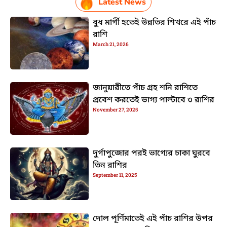
Latest News
বুধ মার্গী হতেই উন্নতির শিখরে এই পাঁচ
রাশি
March 21, 2026
জানুয়ারীতে পাঁচ গ্রহ শনি রাশিতে
প্রবেশ করতেই ভাগ্য পাল্টাবে ৩ রাশির
November 27, 2025
দুর্গাপুজোর পরই ভাগ্যের চাকা ঘুরবে
তিন রাশির
September 11, 2025
দোল পূর্ণিমাতেই এই পাঁচ রাশির উপর