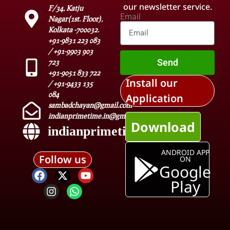
our newsletter service.
F/34, Katju
Email
Nagar(1st. Floor),
Kolkata -700032.
+91-9831 223 083
/ +91-9903 903
Send
723
+91-9051 833 722
Install our
/ +91-9433 135
084
Application
sambadchayan@gmail.com
indianprimetime.in@gmail.com
Download
indianprimetime.in
ANDROID APP
Follow us
ON
Google
Play