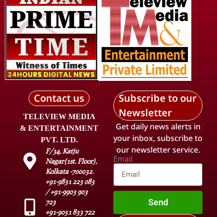
Contact us
Subscribe to our
Newsletter
TELEVIEW MEDIA
Get daily news alerts in
& ENTERTAINMENT
your inbox, subscribe to
PVT. LTD.
our newsletter service.
F/34, Katju
Email
Nagar(1st. Floor),
Kolkata -700032.
+91-9831 223 083
/ +91-9903 903
Send
723
+91-9051 833 722