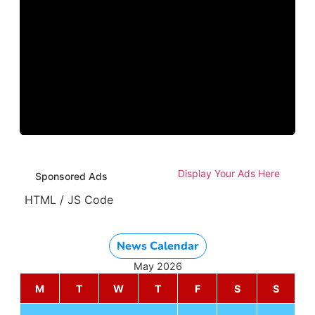
Display Your Ads Here
Sponsored Ads
HTML / JS Code
News Calendar
May 2026
M
T
W
T
F
S
S