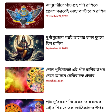
জানুয়ারীতে পাঁচ গ্রহ শনি রাশিতে
প্রবেশ করতেই ভাগ্য পাল্টাবে ৩ রাশির
November 27, 2025
দুর্গাপুজোর পরই ভাগ্যের চাকা ঘুরবে
তিন রাশির
September 11, 2025
দোল পূর্ণিমাতেই এই পাঁচ রাশির উপর
নেমে আসবে নেতিবাচক প্রভাব
March 10, 2024
প্রায় দু’বছর শনিদেবের রোষ চলবে
এই রাশির জাতক-জাতিকাদের উপর