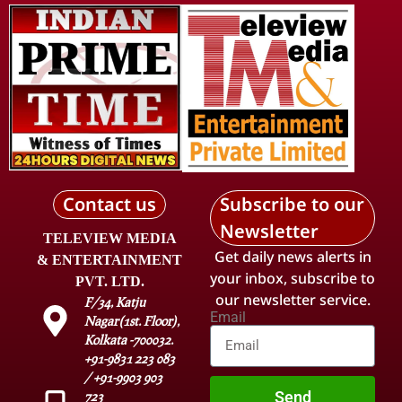
Contact us
Subscribe to our
Newsletter
TELEVIEW MEDIA
Get daily news alerts in
& ENTERTAINMENT
your inbox, subscribe to
PVT. LTD.
our newsletter service.
F/34, Katju
Email
Nagar(1st. Floor),
Kolkata -700032.
+91-9831 223 083
/ +91-9903 903
Send
723