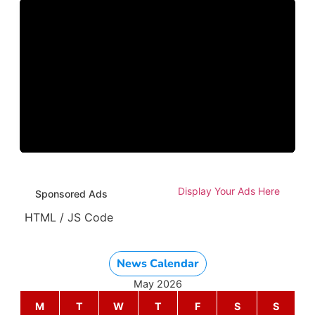
Display Your Ads Here
Sponsored Ads
HTML / JS Code
News Calendar
May 2026
M
T
W
T
F
S
S