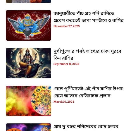
জানুয়ারীতে পাঁচ গ্রহ শনি রাশিতে
প্রবেশ করতেই ভাগ্য পাল্টাবে ৩ রাশির
November 27, 2025
দুর্গাপুজোর পরই ভাগ্যের চাকা ঘুরবে
তিন রাশির
September 11, 2025
দোল পূর্ণিমাতেই এই পাঁচ রাশির উপর
নেমে আসবে নেতিবাচক প্রভাব
March 10, 2024
প্রায় দু’বছর শনিদেবের রোষ চলবে