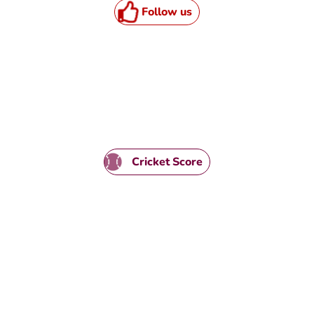
Follow us
TML / JS Code
Cricket Score
HTML / JS Code