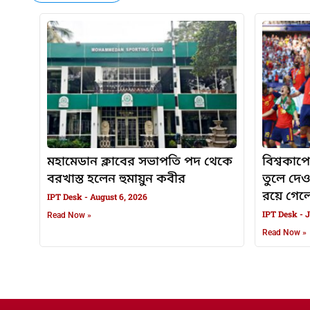
মহামেডান ক্লাবের সভাপতি পদ থেকে
বিশ্বকাপে
বরখাস্ত হলেন হুমায়ুন কবীর
তুলে দে
রয়ে গেলেন
IPT Desk
August 6, 2026
IPT Desk
J
Read Now »
Read Now »