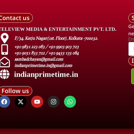
Contact us
Ge
TELEVIEW MEDIA & ENTERTAINMENT PVT. LTD.
ne
F/34, Katju Nagar(1st. Floor), Kolkata -700032.
Em
+91-9831 223 083 / +91-9903 903 723
+91-9051 833 722 / +91-9433 135 084
sambadchayan@gmail.com
indianprimetime.in@gmail.com
indianprimetime.in
Follow us