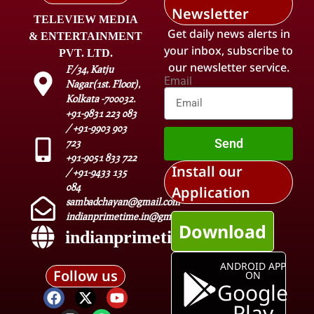
Newsletter
TELEVIEW MEDIA
Get daily news alerts in
& ENTERTAINMENT
your inbox, subscribe to
PVT. LTD.
our newsletter service.
F/34, Katju
Email
Nagar(1st. Floor),
Kolkata -700032.
+91-9831 223 083
/ +91-9903 903
Send
723
+91-9051 833 722
Install our
/ +91-9433 135
084
Application
sambadchayan@gmail.com
indianprimetime.in@gmail.com
Download
indianprimetime.in
ANDROID APP
Follow us
ON
Google
Play