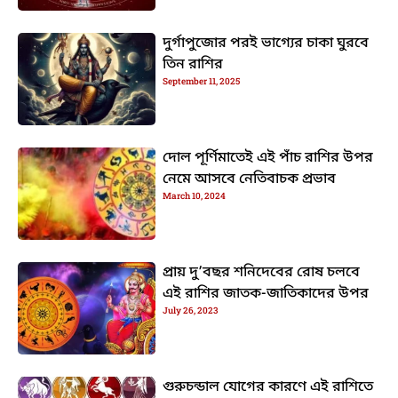
দুর্গাপুজোর পরই ভাগ্যের চাকা ঘুরবে
তিন রাশির
September 11, 2025
দোল পূর্ণিমাতেই এই পাঁচ রাশির উপর
নেমে আসবে নেতিবাচক প্রভাব
March 10, 2024
প্রায় দু’বছর শনিদেবের রোষ চলবে
এই রাশির জাতক-জাতিকাদের উপর
July 26, 2023
গুরুচন্ডাল যোগের কারণে এই রাশিতে