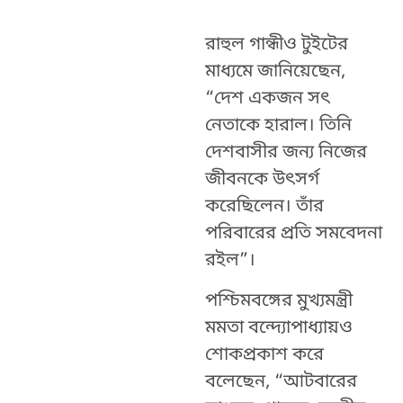
রাহুল গান্ধীও টুইটের
মাধ্যমে জানিয়েছেন,
“দেশ একজন সত্‍
নেতাকে হারাল। তিনি
দেশবাসীর জন্য নিজের
জীবনকে উত্‍সর্গ
করেছিলেন। তাঁর
পরিবারের প্রতি সমবেদনা
রইল”।
পশ্চিমবঙ্গের মুখ্যমন্ত্রী
মমতা বন্দ্যোপাধ্যায়ও
শোকপ্রকাশ করে
বলেছেন, “আটবারের