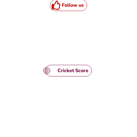
Follow us
TML / JS Code
Cricket Score
TML / JS Code