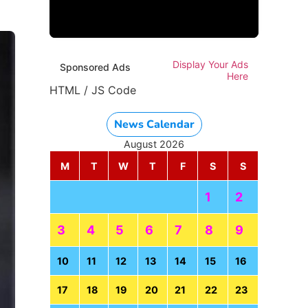
Display Your Ads
Sponsored Ads
Here
HTML / JS Code
News Calendar
August 2026
M
T
W
T
F
S
S
1
2
3
4
5
6
7
8
9
10
11
12
13
14
15
16
17
18
19
20
21
22
23