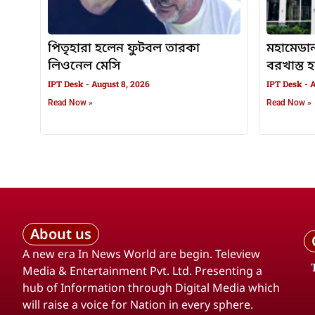
পিতৃহারা হলেন ফুটবল তারকা
মহামেডা
লিওনেল মেসি
বরখাস্ত 
IPT Desk
August 8, 2026
IPT Desk
A
Read Now »
Read Now »
About us
A new era In News World are begin. Teleview
Media & Entertainment Pvt. Ltd. Presenting a
hub of Information through Digital Media which
will raise a voice for Nation in every sphere.