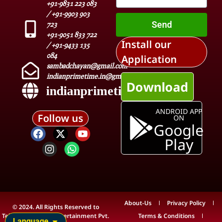
+91-9831 223 083
/ +91-9903 903
Send
723
+91-9051 833 722
Install our
/ +91-9433 135
084
Application
sambadchayan@gmail.com
indianprimetime.in@gmail.com
Download
indianprimetime.in
ANDROID APP
Follow us
ON
Google
Play
About-Us
Privacy Policy
© 2024. All Rights Reserved to
Teleview Media & Entertainment Pvt.
Terms & Conditions
Language