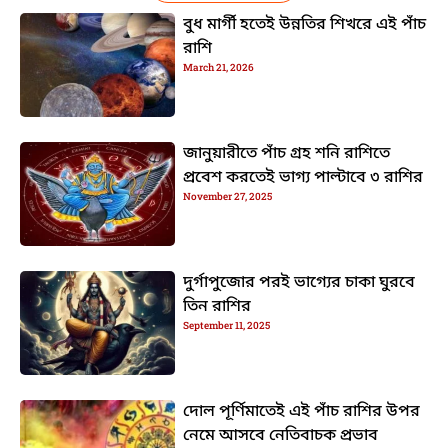
বুধ মার্গী হতেই উন্নতির শিখরে এই পাঁচ
রাশি
March 21, 2026
জানুয়ারীতে পাঁচ গ্রহ শনি রাশিতে
প্রবেশ করতেই ভাগ্য পাল্টাবে ৩ রাশির
November 27, 2025
দুর্গাপুজোর পরই ভাগ্যের চাকা ঘুরবে
তিন রাশির
September 11, 2025
দোল পূর্ণিমাতেই এই পাঁচ রাশির উপর
নেমে আসবে নেতিবাচক প্রভাব