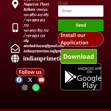
Email
Nagar(1st. Floor),
Kolkata -700032.
+91-9831 223 083
/ +91-9903 903
Send
723
+91-9051 833 722
Install our
/ +91-9433 135
084
Application
sambadchayan@gmail.com
indianprimetime.in@gmail.com
Download
indianprimetime.in
ANDROID APP
Follow us
ON
Google
Play