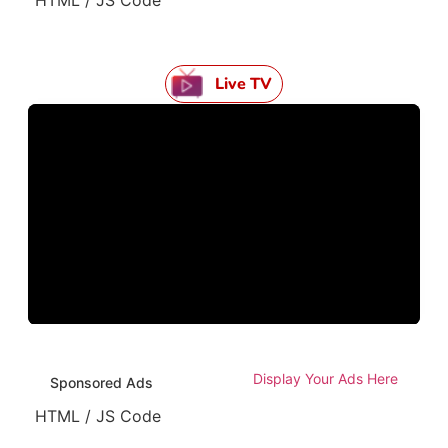
Live TV
Display Your Ads Here
Sponsored Ads
HTML / JS Code