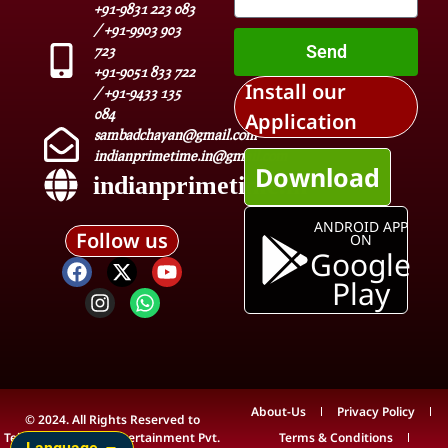
+91-9831 223 083
/ +91-9903 903
Send
723
+91-9051 833 722
Install our
/ +91-9433 135
084
Application
sambadchayan@gmail.com
indianprimetime.in@gmail.com
Download
indianprimetime.in
ANDROID APP
Follow us
ON
Google
Play
About-Us
Privacy Policy
© 2024. All Rights Reserved to
Teleview Media & Entertainment Pvt.
Terms & Conditions