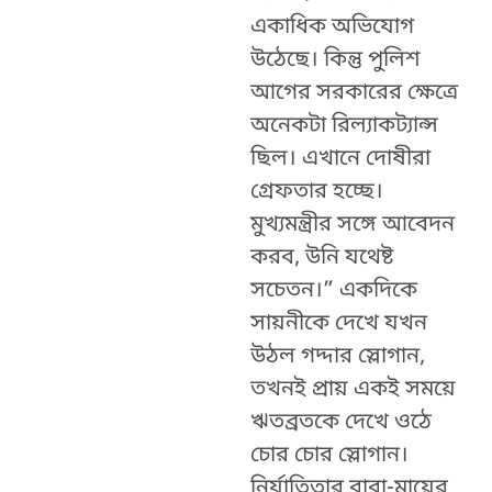
একাধিক অভিযোগ
উঠেছে। কিন্তু পুলিশ
আগের সরকারের ক্ষেত্রে
অনেকটা রিল্যাকট্যান্স
ছিল। এখানে দোষীরা
গ্রেফতার হচ্ছে।
মুখ্যমন্ত্রীর সঙ্গে আবেদন
করব, উনি যথেষ্ট
সচেতন।” একদিকে
সায়নীকে দেখে যখন
উঠল গদ্দার স্লোগান,
তখনই প্রায় একই সময়ে
ঋতব্রতকে দেখে ওঠে
চোর চোর স্লোগান।
নির্যাতিতার বাবা-মায়ের