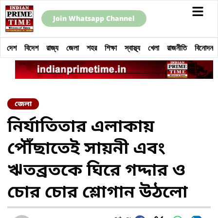
Join Whatsapp Channel
দেশ
বিদেশ
রাজ্য
জেলা
শহর
শিক্ষা
স্বাস্থ্য
খেলা
রাজনীতি
বিনোদন
জেলা
নির্যাতিতার এলাকায়
পৌঁছাতেই সায়নী এবং
ঋতব্রতকে ঘিরে গদ্দার ও
চোর চোর শ্লোগান উঠলো