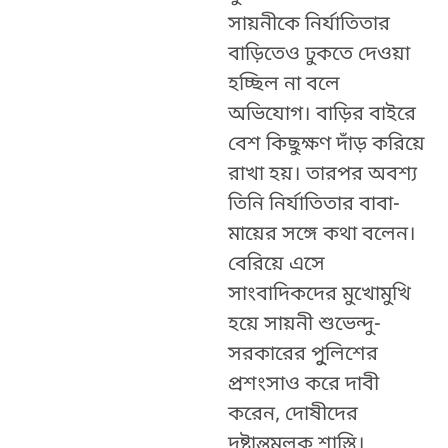
সায়নীকে নির্যাতিতার
বাড়িতেও ঢুকতে দেওয়া
হচ্ছিল না বলে
অভিযোগ। বাড়ির বাইরে
বেশ কিছুক্ষণ দাঁড় করিয়ে
রাখা হয়। তারপর অবশ্য
তিনি নির্যাতিতার বাবা-
মায়ের সঙ্গে কথা বলেন।
বেরিয়ে এসে
সাংবাদিকদের মুখোমুখি
হয়ে সায়নী শুভেন্দু-
সরকারের পুুলিশের
প্রশংসাও করে দাবী
করেন, দোষীদের
দৃষ্টান্তমূলক শাস্তি।