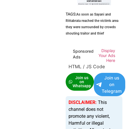
TAGS:
As soon as Sayani and
Rittabrata reached the victim's area
they were surrounded by crowds
shouting traitor and thief
Display
Sponsored
Your Ads
Ads
Here
HTML / JS Code
Join us
Join us
on
on
Whatsapp
Telegram
DISCLAIMER:
This
channel does not
promote any violent,
Harmful or illegal