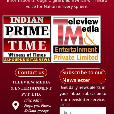
Information through Digital Media which will raise a
voice for Nation in every sphere.
Contact us
Subscribe to our
Newsletter
TELEVIEW MEDIA
Get daily news alerts in
& ENTERTAINMENT
your inbox, subscribe to
PVT. LTD.
our newsletter service.
F/34, Katju
Email
Nagar(1st. Floor),
Kolkata -700032.