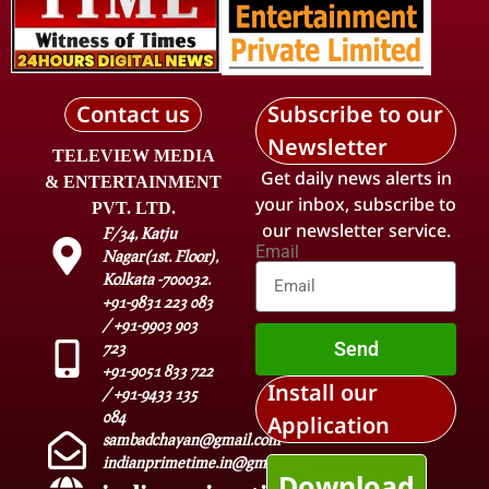
Contact us
Subscribe to our
Newsletter
TELEVIEW MEDIA
Get daily news alerts in
& ENTERTAINMENT
your inbox, subscribe to
PVT. LTD.
our newsletter service.
F/34, Katju
Email
Nagar(1st. Floor),
Kolkata -700032.
+91-9831 223 083
/ +91-9903 903
Send
723
+91-9051 833 722
Install our
/ +91-9433 135
084
Application
sambadchayan@gmail.com
indianprimetime.in@gmail.com
Download