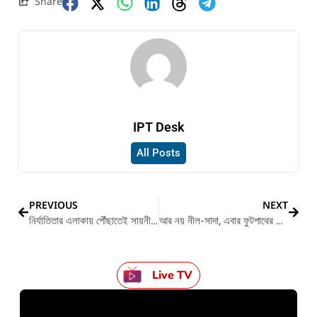
Share
IPT Desk
All Posts
PREVIOUS
NEXT
নির্যাতিতার এলাকায় পৌঁছাতেই সায়নী এবং ঋতব্রতকে ঘিরে গদ্দার ও চোর চোর শ্লোগান উঠলো
আর নয় নীল-সাদা, এবার ফুটপাথের রেলিংগুলোতে শুরু হয়েছে গেরুয়া রং
Live TV