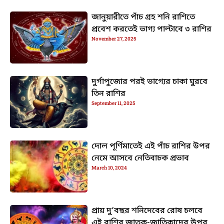
জানুয়ারীতে পাঁচ গ্রহ শনি রাশিতে
প্রবেশ করতেই ভাগ্য পাল্টাবে ৩ রাশির
November 27, 2025
দুর্গাপুজোর পরই ভাগ্যের চাকা ঘুরবে
তিন রাশির
September 11, 2025
দোল পূর্ণিমাতেই এই পাঁচ রাশির উপর
নেমে আসবে নেতিবাচক প্রভাব
March 10, 2024
প্রায় দু’বছর শনিদেবের রোষ চলবে
এই রাশির জাতক-জাতিকাদের উপর