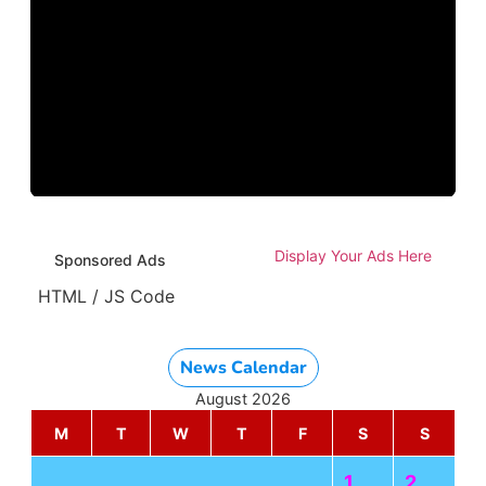
Display Your Ads Here
Sponsored Ads
HTML / JS Code
News Calendar
August 2026
M
T
W
T
F
S
S
1
2