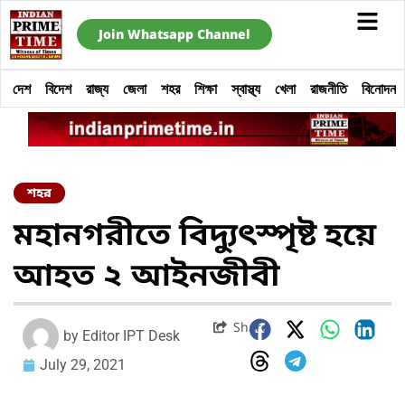
Join Whatsapp Channel
দেশ
বিদেশ
রাজ্য
জেলা
শহর
শিক্ষা
স্বাস্থ্য
খেলা
রাজনীতি
বিনোদন
শহর
মহানগরীতে বিদ্যুত্‍স্পৃষ্ট হয়ে
আহত ২ আইনজীবী
Share
by
Editor IPT Desk
July 29, 2021