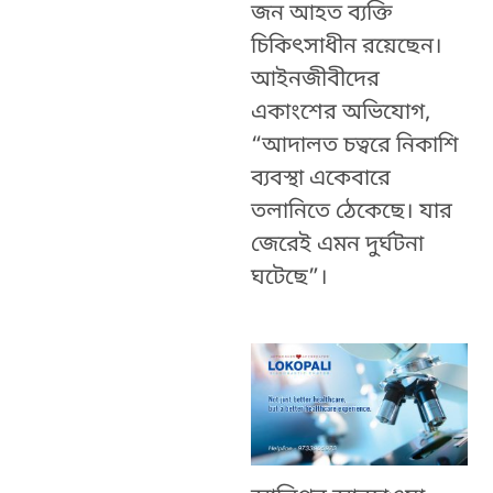
জন আহত ব্যক্তি
চিকিত্‍সাধীন রয়েছেন।
আইনজীবীদের
একাংশের অভিযোগ,
“আদালত চত্বরে নিকাশি
ব্যবস্থা একেবারে
তলানিতে ঠেকেছে। যার
জেরেই এমন দুর্ঘটনা
ঘটেছে”।