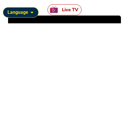
Live TV
Language
News Calendar
August 2026
M
T
W
T
F
S
S