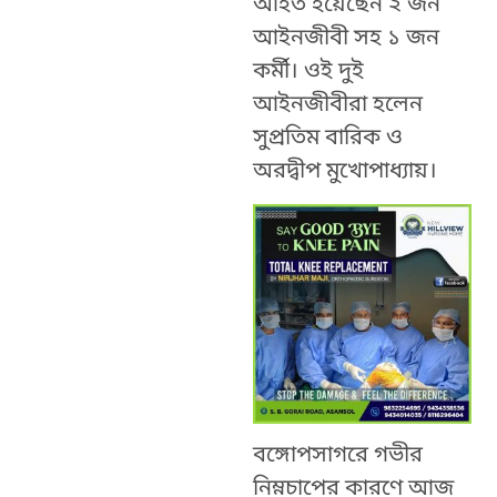
আহত হয়েছেন ২ জন
আইনজীবী সহ ১ জন
কর্মী। ওই দুই
আইনজীবীরা হলেন
সুপ্রতিম বারিক ও
অরদ্বীপ মুখোপাধ্যায়।
বঙ্গোপসাগরে গভীর
নিম্নচাপের কারণে আজ