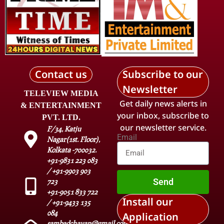
Contact us
Subscribe to our
Newsletter
TELEVIEW MEDIA
Get daily news alerts in
& ENTERTAINMENT
your inbox, subscribe to
PVT. LTD.
our newsletter service.
F/34, Katju
Email
Nagar(1st. Floor),
Kolkata -700032.
+91-9831 223 083
/ +91-9903 903
Send
723
+91-9051 833 722
Install our
/ +91-9433 135
084
Application
sambadchayan@gmail.com