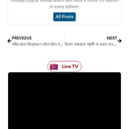
through Digital Media which will raise a voice for Nation
in every sphere.
All Posts
PREVIOUS
NEXT
গভীর রাতে বিস্ফোরণে কেঁপে উঠল সমগ্র এলাকা
বিভাস হাজরাকে প্রার্থী না করায় হাওড়া জুড়ে বিক্ষোভ
Live TV