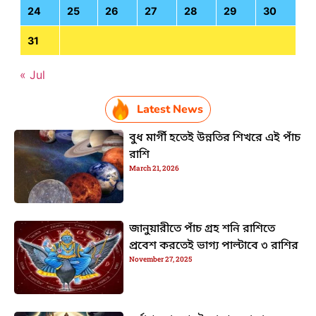
24
25
26
27
28
29
30
31
« Jul
Latest News
বুধ মার্গী হতেই উন্নতির শিখরে এই পাঁচ
রাশি
March 21, 2026
জানুয়ারীতে পাঁচ গ্রহ শনি রাশিতে
প্রবেশ করতেই ভাগ্য পাল্টাবে ৩ রাশির
November 27, 2025