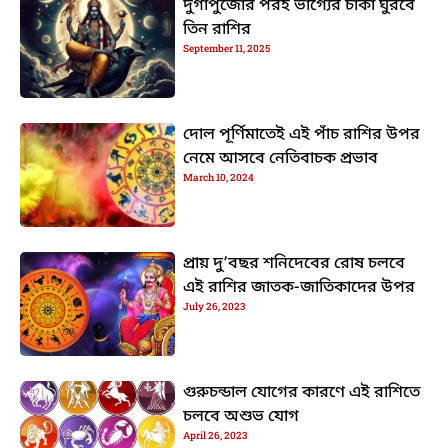
দুর্গাপুজোর পরই ভাগ্যের চাকা ঘুরবে
তিন রাশির
September 11, 2025
দোল পূর্ণিমাতেই এই পাঁচ রাশির উপর
নেমে আসবে নেতিবাচক প্রভাব
March 10, 2024
প্রায় দু’বছর শনিদেবের রোষ চলবে
এই রাশির জাতক-জাতিকাদের উপর
July 26, 2023
গুরুচন্ডাল যোগের কারণে এই রাশিতে
চলবে অশুভ যোগ
April 26, 2023