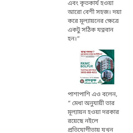
এবং কৃতকার্য হওয়া
আরো বেশী সহজ। দয়া
করে মূল্যায়নের ক্ষেত্রে
একটু সঠিক যত্নবান
হন।”
পাশাপাশি এও বলেন,
“ মেধা অনুযায়ী তার
মূল্যায়ন হওয়া দরকার
রয়েছে নইলে
প্রতিযোগীতায় যখন