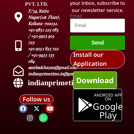
your inbox, subscribe to
PVT. LTD.
our newsletter service.
F/34, Katju
Email
Nagar(1st. Floor),
Kolkata -700032.
+91-9831 223 083
/ +91-9903 903
Send
723
+91-9051 833 722
Install our
/ +91-9433 135
084
Application
sambadchayan@gmail.com
indianprimetime.in@gmail.com
Download
indianprimetime.in
ANDROID APP
Follow us
ON
Google
Play