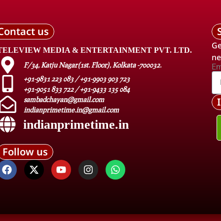
Contact us
Ge
TELEVIEW MEDIA & ENTERTAINMENT PVT. LTD.
ne
F/34, Katju Nagar(1st. Floor), Kolkata -700032.
Em
+91-9831 223 083 / +91-9903 903 723
+91-9051 833 722 / +91-9433 135 084
sambadchayan@gmail.com
indianprimetime.in@gmail.com
indianprimetime.in
Follow us