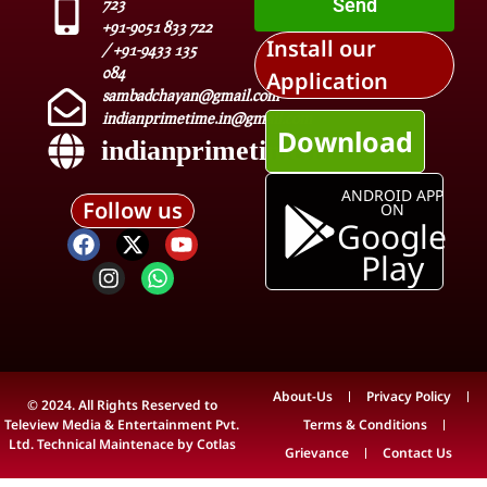
Send
723
+91-9051 833 722
Install our
/ +91-9433 135
084
Application
sambadchayan@gmail.com
indianprimetime.in@gmail.com
Download
indianprimetime.in
ANDROID APP
Follow us
ON
Google
Play
About-Us
Privacy Policy
© 2024. All Rights Reserved to
Teleview Media & Entertainment Pvt.
Terms & Conditions
Ltd. Technical Maintenace by
Cotlas
Grievance
Contact Us