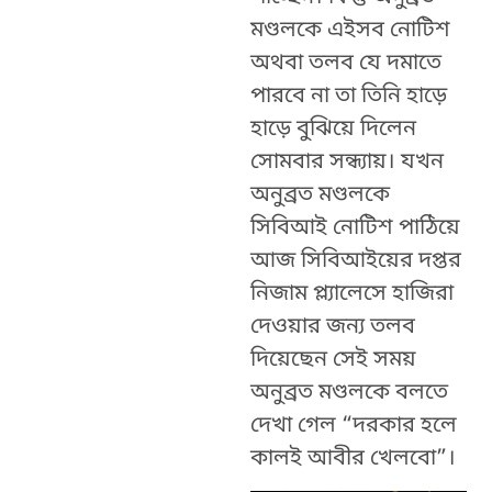
মণ্ডলকে এইসব নোটিশ
অথবা তলব যে দমাতে
পারবে না তা তিনি হাড়ে
হাড়ে বুঝিয়ে দিলেন
সোমবার সন্ধ্যায়। যখন
অনুব্রত মণ্ডলকে
সিবিআই নোটিশ পাঠিয়ে
আজ সিবিআইয়ের দপ্তর
নিজাম প্ল্যালেসে হাজিরা
দেওয়ার জন্য তলব
দিয়েছেন সেই সময়
অনুব্রত মণ্ডলকে বলতে
দেখা গেল “দরকার হলে
কালই আবীর খেলবো”।