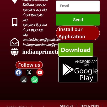
Kolkata -700032.
+91-9831 223 083
/ +91-9903 903
Send
723
+91-9051 833 722
Install our
/ +91-9433 135
084
Application
sambadchayan@gmail.com
indianprimetime.in@gmail.com
Download
indianprimetime.in
ANDROID APP
Follow us
ON
Google
Play
About-Us
Privacy Policy