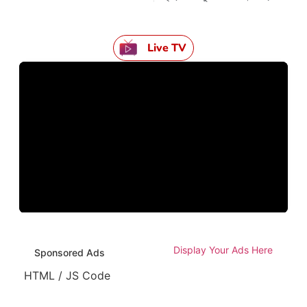
Live TV
Display Your Ads Here
Sponsored Ads
HTML / JS Code