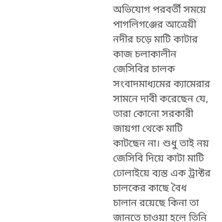
অভিযোগ পরবর্তী সময়ে
পাগলিগঞ্জের আত্রেয়ী
নদীর চড়ে মাটি কাটার
কাজ চলাকালীন
জেসিবির চালক
সংবাদমাধ্যমের ক্যামেরার
সামনে দাবী করেছেন যে,
তারা কোনো সরকারী
জায়গা থেকে মাটি
কাটছেন না। শুধু তাই নয়
জেসিবি দিয়ে কাটা মাটি
ঢোলাইয়ে ব্যস্ত এক ট্রাক্টর
চালকের কাছে বৈধ
চালান রয়েছে কিনা তা
জানতে চাওয়া হলে তিনি