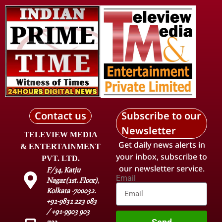
Contact us
Subscribe to our
Newsletter
TELEVIEW MEDIA
Get daily news alerts in
& ENTERTAINMENT
your inbox, subscribe to
PVT. LTD.
our newsletter service.
F/34, Katju
Email
Nagar(1st. Floor),
Kolkata -700032.
+91-9831 223 083
/ +91-9903 903
723