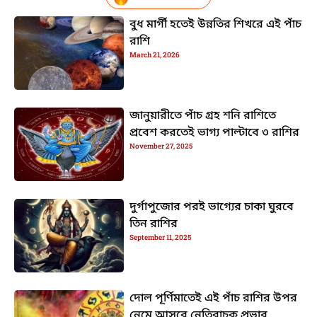
বুধ মার্গী হতেই উন্নতির শিখরে এই পাঁচ
রাশি
March 21, 2026
জানুয়ারীতে পাঁচ গ্রহ শনি রাশিতে
প্রবেশ করতেই ভাগ্য পাল্টাবে ৩ রাশির
November 27, 2025
দুর্গাপুজোর পরই ভাগ্যের চাকা ঘুরবে
তিন রাশির
September 11, 2025
দোল পূর্ণিমাতেই এই পাঁচ রাশির উপর
নেমে আসবে নেতিবাচক প্রভাব