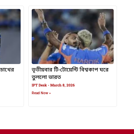
, চোখের
তৃতীয়বার টি-টোয়েন্টি বিশ্বকাপ ঘরে
তুললো ভারত
IPT Desk
March 8, 2026
Read Now »