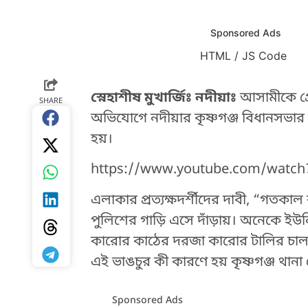
Sponsored Ads
HTML / JS Code
HTML / JS Code
স্নেহাশীষ মুখার্জিঃ নদীয়াঃ
আসামীকে গ্র
SHARE
অভিযোগে নদীয়ার কৃষ্ণগঞ্জ বিধানসভার বাব
হয়।
https://www.youtube.com/watch
এলাকার প্রত্যক্ষদর্শীদের দাবী, “গতকাল 
পুলিশের গাড়ি এসে দাঁড়ায়। অনেকে ইউন
কারোর কাঠের দরজা কারোর টালির চাল ক
এই ভাঙচুর কী কারণে হয় কৃষ্ণগঞ্জ থান
Sponsored Ads