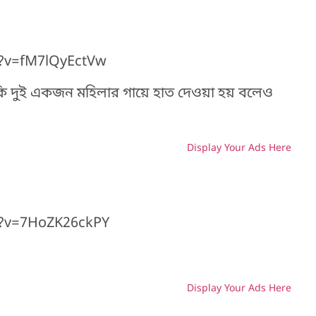
H
?v=fM7lQyEctVw
ি দুই একজন মহিলার গায়ে হাত দেওয়া হয় বলেও
Display Your Ads Here
H
h?v=7HoZK26ckPY
Display Your Ads Here