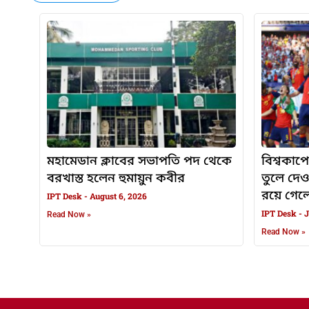
মহামেডান ক্লাবের সভাপতি পদ থেকে
বিশ্বকাপে
বরখাস্ত হলেন হুমায়ুন কবীর
তুলে দে
রয়ে গেলেন
IPT Desk
August 6, 2026
IPT Desk
J
Read Now »
Read Now »