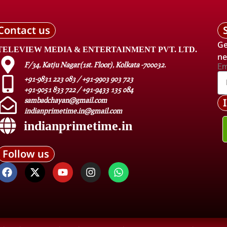
Contact us
Ge
TELEVIEW MEDIA & ENTERTAINMENT PVT. LTD.
ne
F/34, Katju Nagar(1st. Floor), Kolkata -700032.
Em
+91-9831 223 083 / +91-9903 903 723
+91-9051 833 722 / +91-9433 135 084
sambadchayan@gmail.com
indianprimetime.in@gmail.com
indianprimetime.in
Follow us