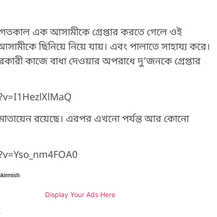
H
ায়, গতকাল এক আসামীকে গ্রেপ্তার করতে গেলে ওই
সামীকে ছিনিয়ে নিয়ে যায়। এবং পালাতে সাহায্য করে।
রকারী কাজে বাধা দেওয়ার অপরাধে দু’জনকে গ্রেপ্তার
?v=I1HezlXlMaQ
মোতায়েন রয়েছে। এরপর এখনো পর্যন্ত আর কোনো
h?v=Yso_nm4FOA0
skirmish
Display Your Ads Here
e