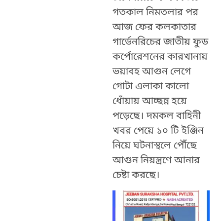
গতকাল নিমতলার পর
আজ ফের কলকাতার
গার্ডেনরিচের জাতীয় ফুড
কর্পোরেশনের কারখানায়
ভয়াবহ আগুন লেগে
গোটা এলাকা কালো
ধোঁয়ায় আচ্ছন্ন হয়ে
পড়েছে। দমকল বাহিনী
খবর পেয়ে ১০ টি ইঞ্জিন
নিয়ে ঘটনাস্থলে পৌঁছে
আগুন নিয়ন্ত্রণে আনার
চেষ্টা করছে।