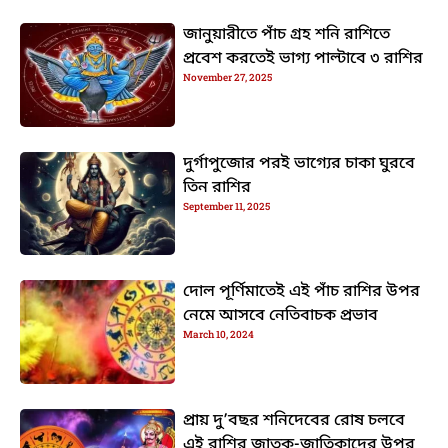
জানুয়ারীতে পাঁচ গ্রহ শনি রাশিতে
প্রবেশ করতেই ভাগ্য পাল্টাবে ৩ রাশির
November 27, 2025
দুর্গাপুজোর পরই ভাগ্যের চাকা ঘুরবে
তিন রাশির
September 11, 2025
দোল পূর্ণিমাতেই এই পাঁচ রাশির উপর
নেমে আসবে নেতিবাচক প্রভাব
March 10, 2024
প্রায় দু’বছর শনিদেবের রোষ চলবে
এই রাশির জাতক-জাতিকাদের উপর