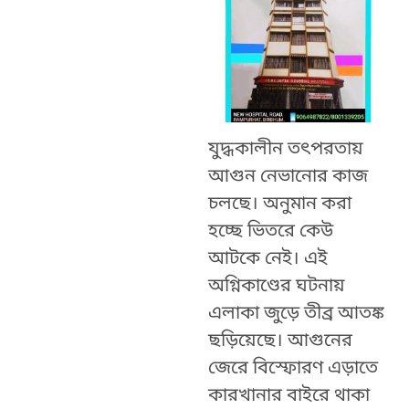
যুদ্ধকালীন তত্‍পরতায়
আগুন নেভানোর কাজ
চলছে। অনুমান করা
হচ্ছে ভিতরে কেউ
আটকে নেই। এই
অগ্নিকাণ্ডের ঘটনায়
এলাকা জুড়ে তীব্র আতঙ্ক
ছড়িয়েছে। আগুনের
জেরে বিস্ফোরণ এড়াতে
কারখানার বাইরে থাকা