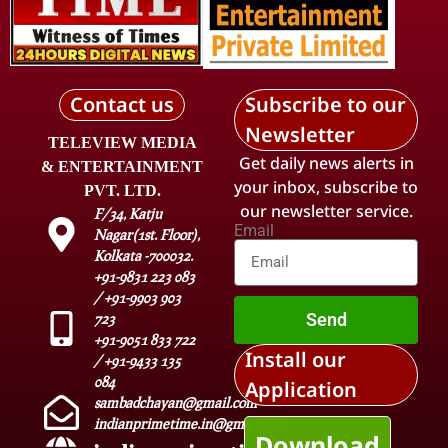
Contact us
Subscribe to our
Newsletter
TELEVIEW MEDIA
Get daily news alerts in
& ENTERTAINMENT
your inbox, subscribe to
PVT. LTD.
our newsletter service.
F/34, Katju
Email
Nagar(1st. Floor),
Kolkata -700032.
+91-9831 223 083
/ +91-9903 903
Send
723
+91-9051 833 722
Install our
/ +91-9433 135
084
Application
sambadchayan@gmail.com
indianprimetime.in@gmail.com
Download