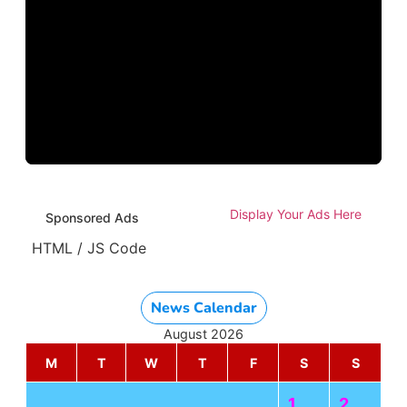
Display Your Ads Here
Sponsored Ads
HTML / JS Code
News Calendar
August 2026
M
T
W
T
F
S
S
1
2