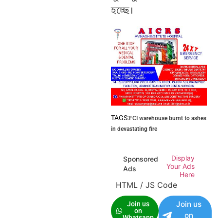
হচ্ছে।
TAGS:
FCI warehouse burnt to ashes
in devastating fire
Display
Sponsored
Your Ads
Ads
Here
HTML / JS Code
Join us
Join us
on
on
Whatsapp