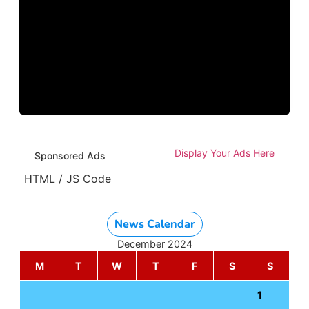
Display Your Ads Here
Sponsored Ads
HTML / JS Code
News Calendar
December 2024
M
T
W
T
F
S
S
1