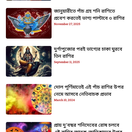
জানুয়ারীতে পাঁচ গ্রহ শনি রাশিতে
প্রবেশ করতেই ভাগ্য পাল্টাবে ৩ রাশির
November 27, 2025
দুর্গাপুজোর পরই ভাগ্যের চাকা ঘুরবে
তিন রাশির
September 11, 2025
দোল পূর্ণিমাতেই এই পাঁচ রাশির উপর
নেমে আসবে নেতিবাচক প্রভাব
March 10, 2024
প্রায় দু’বছর শনিদেবের রোষ চলবে