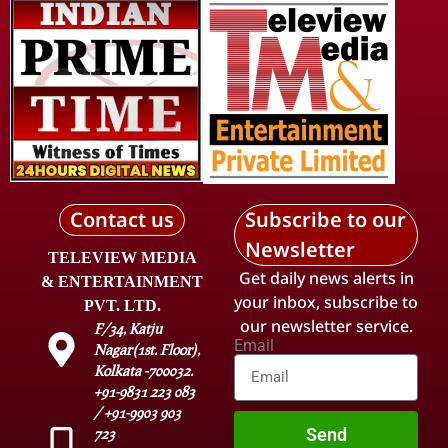
Contact us
Subscribe to our
Newsletter
TELEVIEW MEDIA
Get daily news alerts in
& ENTERTAINMENT
your inbox, subscribe to
PVT. LTD.
our newsletter service.
F/34, Katju
Email
Nagar(1st. Floor),
Kolkata -700032.
+91-9831 223 083
/ +91-9903 903
Send
723