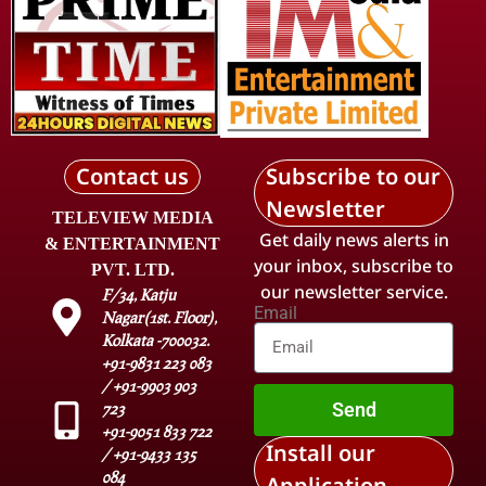
Contact us
Subscribe to our
Newsletter
TELEVIEW MEDIA
Get daily news alerts in
& ENTERTAINMENT
your inbox, subscribe to
PVT. LTD.
our newsletter service.
F/34, Katju
Email
Nagar(1st. Floor),
Kolkata -700032.
+91-9831 223 083
/ +91-9903 903
Send
723
+91-9051 833 722
Install our
/ +91-9433 135
084
Application