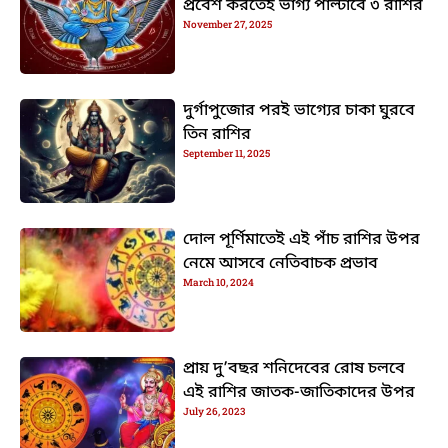
প্রবেশ করতেই ভাগ্য পাল্টাবে ৩ রাশির
November 27, 2025
দুর্গাপুজোর পরই ভাগ্যের চাকা ঘুরবে
তিন রাশির
September 11, 2025
দোল পূর্ণিমাতেই এই পাঁচ রাশির উপর
নেমে আসবে নেতিবাচক প্রভাব
March 10, 2024
প্রায় দু’বছর শনিদেবের রোষ চলবে
এই রাশির জাতক-জাতিকাদের উপর
July 26, 2023