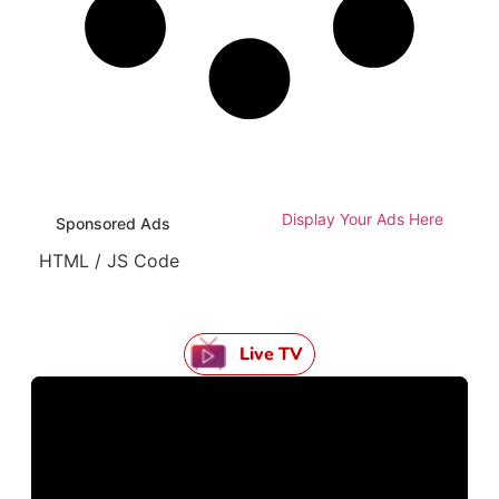
Display Your Ads Here
Sponsored Ads
HTML / JS Code
Live TV