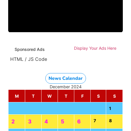
Display Your Ads Here
Sponsored Ads
HTML / JS Code
News Calendar
December 2024
M
T
W
T
F
S
S
1
7
8
2
3
4
5
6