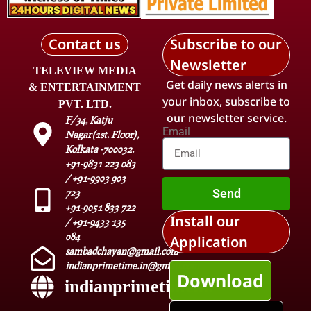
Contact us
Subscribe to our
Newsletter
TELEVIEW MEDIA
Get daily news alerts in
& ENTERTAINMENT
your inbox, subscribe to
PVT. LTD.
our newsletter service.
F/34, Katju
Email
Nagar(1st. Floor),
Kolkata -700032.
+91-9831 223 083
/ +91-9903 903
Send
723
+91-9051 833 722
Install our
/ +91-9433 135
084
Application
sambadchayan@gmail.com
indianprimetime.in@gmail.com
Download
indianprimetime.in