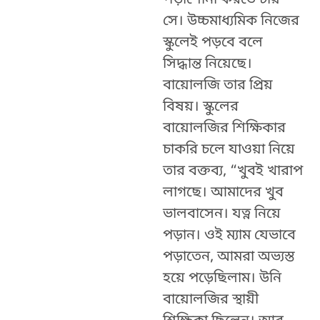
সে। উচ্চমাধ্যমিক নিজের
স্কুলেই পড়বে বলে
সিদ্ধান্ত নিয়েছে।
বায়োলজি তার প্রিয়
বিষয়। স্কুলের
বায়োলজির শিক্ষিকার
চাকরি চলে যাওয়া নিয়ে
তার বক্তব্য, “খুবই খারাপ
লাগছে। আমাদের খুব
ভালবাসেন। যত্ন নিয়ে
পড়ান। ওই ম্যাম যেভাবে
পড়াতেন, আমরা অভ্যস্ত
হয়ে পড়েছিলাম। উনি
বায়োলজির স্থায়ী