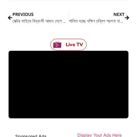
PREVIOUS
NEXT
সেক্টর ফাইভে বিধ্বংসী আগুন লেগে আতঙ্ক তুঙ্গে
পালিত হচ্ছে দক্ষিণ চব্বিশ পরগণা নার্সিং হোম অ্যান্ড ডায়গনস্টিক ওনার্স অ্যাসোসিয়েশনের ১৩ তম বার্ষিক অনুষ্ঠান
Live TV
Display Your Ads Here
Sponsored Ads