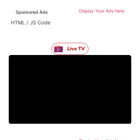
Display Your Ads Here
Sponsored Ads
HTML / JS Code
Live TV