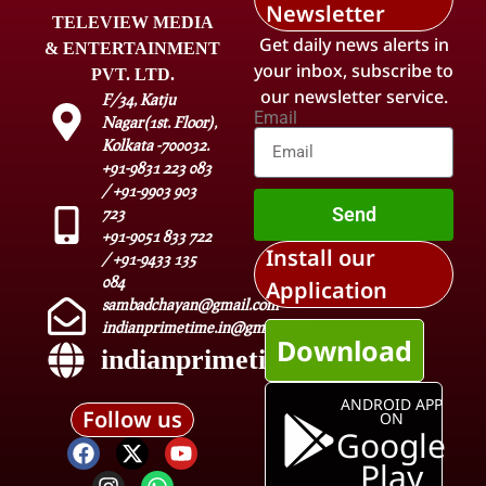
Newsletter
TELEVIEW MEDIA
Get daily news alerts in
& ENTERTAINMENT
your inbox, subscribe to
PVT. LTD.
our newsletter service.
F/34, Katju
Email
Nagar(1st. Floor),
Kolkata -700032.
+91-9831 223 083
/ +91-9903 903
Send
723
+91-9051 833 722
Install our
/ +91-9433 135
084
Application
sambadchayan@gmail.com
indianprimetime.in@gmail.com
Download
indianprimetime.in
ANDROID APP
Follow us
ON
Google
Play