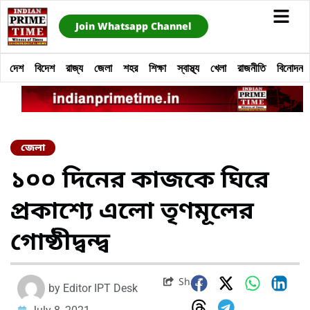
Join Whatsapp Channel
দেশ
বিদেশ
রাজ্য
জেলা
শহর
শিক্ষা
স্বাস্থ্য
খেলা
রাজনীতি
বিনোদন
জেলা
১০০ দিনের কাজকে ঘিরে
প্রকাশ্যে এলো তৃণমূলের
গোষ্ঠীদ্বন্দ্ব
Share
by
Editor IPT Desk