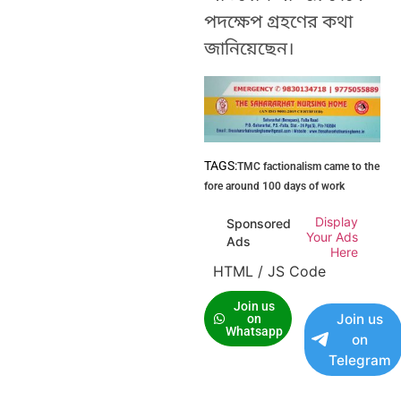
পদক্ষেপ গ্ৰহণের কথা
জানিয়েছেন।
TAGS:
TMC factionalism came to the
fore around 100 days of work
Display
Sponsored
Your Ads
Ads
Here
HTML / JS Code
Join us
Join us
on
Whatsapp
on
Telegram