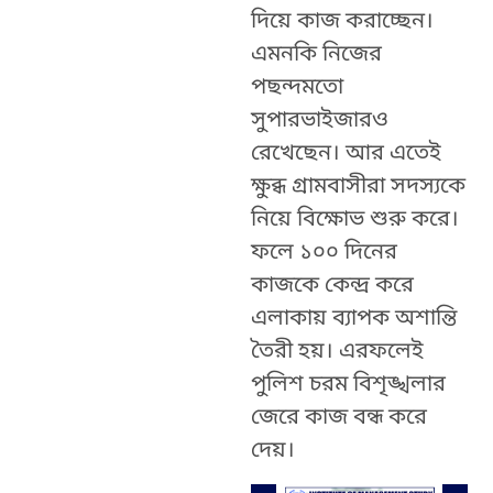
দিয়ে কাজ করাচ্ছেন।
এমনকি নিজের
পছন্দমতো
সুপারভাইজারও
রেখেছেন। আর এতেই
ক্ষুব্ধ গ্রামবাসীরা সদস্যকে
নিয়ে বিক্ষোভ শুরু করে।
ফলে ১০০ দিনের
কাজকে কেন্দ্র করে
এলাকায় ব্যাপক অশান্তি
তৈরী হয়। এরফলেই
পুলিশ চরম বিশৃঙ্খলার
জেরে কাজ বন্ধ করে
দেয়।