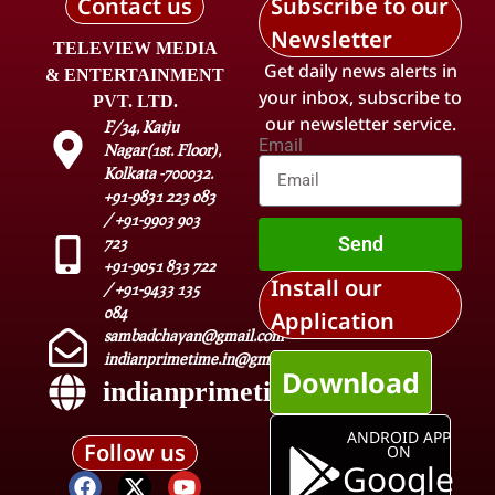
Contact us
Subscribe to our
Newsletter
TELEVIEW MEDIA
Get daily news alerts in
& ENTERTAINMENT
your inbox, subscribe to
PVT. LTD.
our newsletter service.
F/34, Katju
Email
Nagar(1st. Floor),
Kolkata -700032.
+91-9831 223 083
/ +91-9903 903
Send
723
+91-9051 833 722
Install our
/ +91-9433 135
084
Application
sambadchayan@gmail.com
indianprimetime.in@gmail.com
Download
indianprimetime.in
ANDROID APP
Follow us
ON
Google