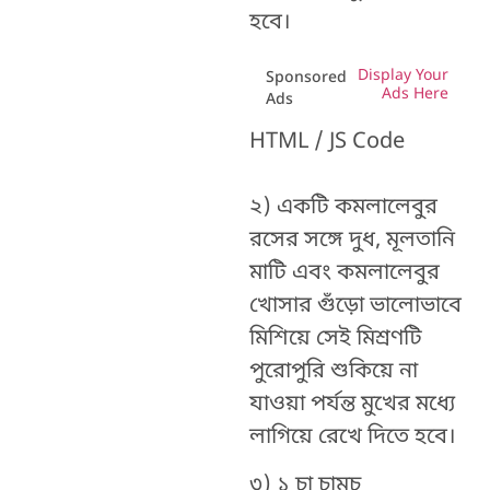
হবে।
Display Your
Sponsored
Ads Here
Ads
HTML / JS Code
২) একটি কমলালেবুর
রসের সঙ্গে দুধ, মূলতানি
মাটি এবং কমলালেবুর
খোসার গুঁড়ো ভালোভাবে
মিশিয়ে সেই মিশ্রণটি
পুরোপুরি শুকিয়ে না
যাওয়া পর্যন্ত মুখের মধ্যে
লাগিয়ে রেখে দিতে হবে।
৩) ১ চা চামচ