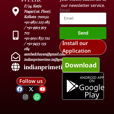
PVT. LTD.
our newsletter service.
F/34, Katju
Email
Nagar(1st. Floor),
Kolkata -700032.
+91-9831 223 083
/ +91-9903 903
Send
723
+91-9051 833 722
Install our
/ +91-9433 135
084
Application
sambadchayan@gmail.com
indianprimetime.in@gmail.com
Download
indianprimetime.in
ANDROID APP
Follow us
ON
Google
Play