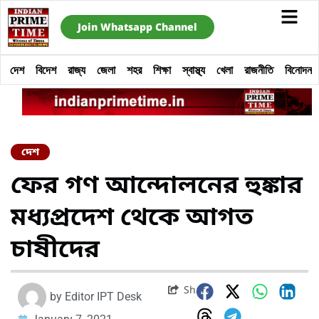
Join Whatsapp Channel
দেশ
বিদেশ
রাজ্য
জেলা
শহর
শিক্ষা
স্বাস্থ্য
খেলা
রাজনীতি
বিনোদন
দেশ
ফের গণ আন্দোলনের হুঙ্কার
মধ্যপ্রদেশ থেকে আগত
চাষীদের
Share
by
Editor IPT Desk