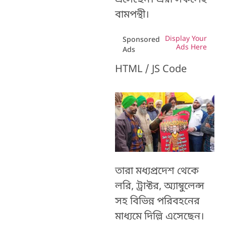
এসেছেন। এরা সকলেই
বামপন্থী।
Display Your
Sponsored
Ads Here
Ads
HTML / JS Code
তারা মধ্যপ্রদেশ থেকে
লরি, ট্রাক্টর, অ্যাম্বুলেন্স
সহ বিভিন্ন পরিবহনের
মাধ্যমে দিল্লি এসেছেন।