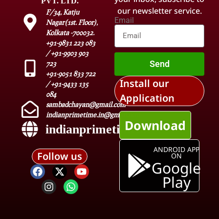
PVT. LTD.
our newsletter service.
F/34, Katju
Email
Nagar(1st. Floor),
Kolkata -700032.
+91-9831 223 083
/ +91-9903 903
Send
723
+91-9051 833 722
Install our
/ +91-9433 135
084
Application
sambadchayan@gmail.com
indianprimetime.in@gmail.com
Download
indianprimetime.in
ANDROID APP
Follow us
ON
Google
Play