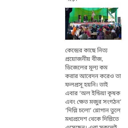
কেন্দ্রের কাছে নিত্য
প্রয়োজনীয় বীজ,
ডিজেলের মূল্য কম
করার আবেদন করেও তা
ফলপ্রসূ হয়নি। তাই
এবার ‘অল ইন্ডিয়া কৃষক
এবং ক্ষেত মজুর সংগঠন’
‘দিল্লি চলো’ শ্লোগান তুলে
মধ্যপ্রদেশ থেকে দিল্লিতে