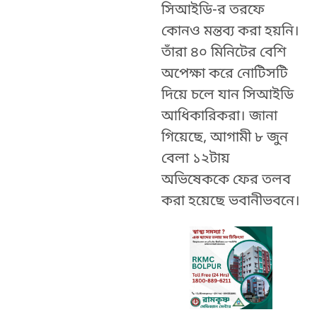
সিআইডি-র তরফে
কোনও মন্তব্য করা হয়নি।
তাঁরা ৪০ মিনিটের বেশি
অপেক্ষা করে নোটিসটি
দিয়ে চলে যান সিআইডি
আধিকারিকরা। জানা
গিয়েছে, আগামী ৮ জুন
বেলা ১২টায়
অভিষেককে ফের তলব
করা হয়েছে ভবানীভবনে।