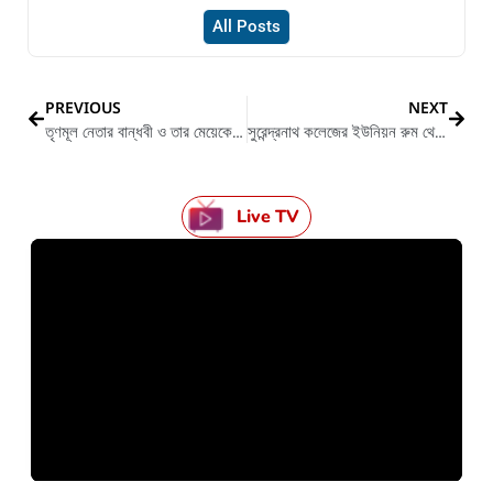
All Posts
PREVIOUS
NEXT
তৃণমূল নেতার বান্ধবী ও তার মেয়েকে শ্লীলতাহানির অভিযোগে আটক তারই সিকিউরিটি অফিসার
সুরেন্দ্রনাথ কলেজের ইউনিয়ন রুম থেকে উদ্ধার লক্ষ লক্ষ উই ধরা টাকা
Live TV