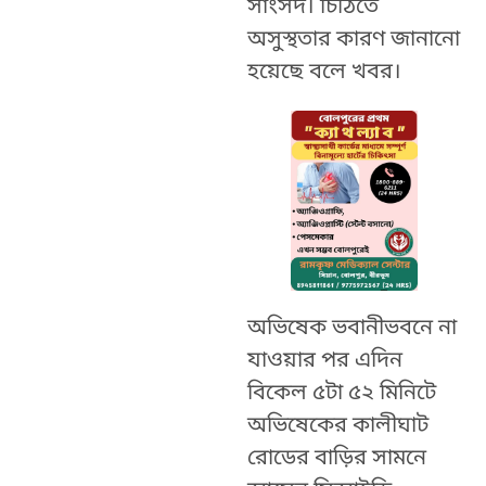
সাংসদ। চিঠিতে
অসুস্থতার কারণ জানানো
হয়েছে বলে খবর।
অভিষেক ভবানীভবনে না
যাওয়ার পর এদিন
বিকেল ৫টা ৫২ মিনিটে
অভিষেকের কালীঘাট
রোডের বাড়ির সামনে