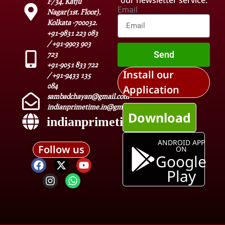
F/34, Katju
Email
Nagar(1st. Floor),
Kolkata -700032.
+91-9831 223 083
/ +91-9903 903
Send
723
+91-9051 833 722
Install our
/ +91-9433 135
084
Application
sambadchayan@gmail.com
indianprimetime.in@gmail.com
Download
indianprimetime.in
ANDROID APP
Follow us
ON
Google
Play