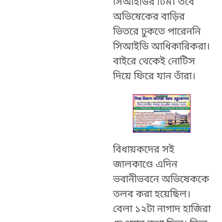
সিআইডির টিম। তবে
অভিষেকের বাড়ির
ভিতরে ঢুকতে পারেননি
সিআইডি আধিকারিকরা।
বাইরে থেকেই নোটিস
দিয়ে ফিরে যান তাঁরা।
বিধায়কদের সই
জালকাণ্ডে এদিন
ভবানীভবনে অভিষেককে
তলব করা হয়েছিল।
বেলা ১২টা নাগাদ হাজিরা