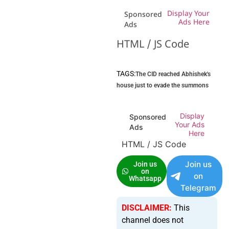
Display Your
Sponsored
Ads Here
Ads
HTML / JS Code
TAGS:
The CID reached Abhishek's
house just to evade the summons
Display
Sponsored
Your Ads
Ads
Here
HTML / JS Code
Join us
Join us
on
on
Whatsapp
Telegram
DISCLAIMER:
This
channel does not