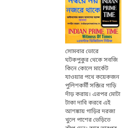
সোমবার ভোরে
ঘটকপুকুর থেকে সবজি
কিনে কোলে মার্কেট
যাওয়ার পথে কয়েকজন
পুলিশকর্মী সব্জির গাড়ি
দাঁড় করায়। এরপর মোটা
টাকা দাবি করবে এই
আশঙ্কায় গাড়ির দরজা
খুলে পাশের ভেড়িতে