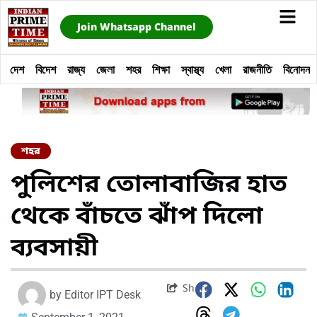
Join Whatsapp Channel
দেশ
বিদেশ
রাজ্য
জেলা
শহর
শিক্ষা
স্বাস্থ্য
খেলা
রাজনীতি
বিনোদন
শহর
পুলিশের তোলাবাজির হাত
থেকে বাঁচতে ঝাঁপ দিলো
ব্যবসায়ী
Share
by
Editor IPT Desk