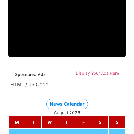
Display Your Ads Here
Sponsored Ads
HTML / JS Code
News Calendar
August 2026
M
T
W
T
F
S
S