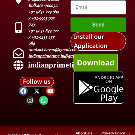
Kolkata -700032.
+91-9831 223 083
/ +91-9903 903
Send
723
+91-9051 833 722
Install our
/ +91-9433 135
084
Application
sambadchayan@gmail.com
indianprimetime.in@gmail.com
Download
indianprimetime.in
ANDROID APP
Follow us
ON
Google
Play
About-Us
Privacy Policy