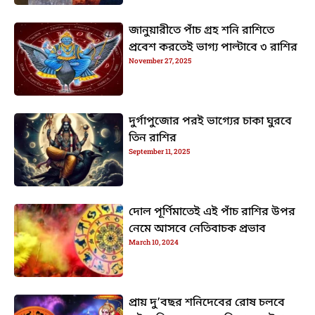
জানুয়ারীতে পাঁচ গ্রহ শনি রাশিতে
প্রবেশ করতেই ভাগ্য পাল্টাবে ৩ রাশির
November 27, 2025
দুর্গাপুজোর পরই ভাগ্যের চাকা ঘুরবে
তিন রাশির
September 11, 2025
দোল পূর্ণিমাতেই এই পাঁচ রাশির উপর
নেমে আসবে নেতিবাচক প্রভাব
March 10, 2024
প্রায় দু’বছর শনিদেবের রোষ চলবে