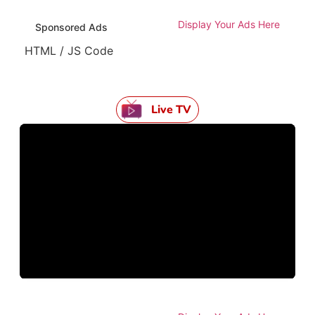
Display Your Ads Here
Sponsored Ads
HTML / JS Code
Live TV