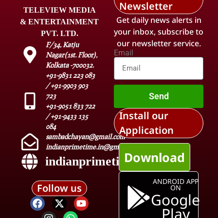
Newsletter
TELEVIEW MEDIA
Get daily news alerts in
& ENTERTAINMENT
your inbox, subscribe to
PVT. LTD.
our newsletter service.
F/34, Katju
Email
Nagar(1st. Floor),
Kolkata -700032.
+91-9831 223 083
/ +91-9903 903
Send
723
+91-9051 833 722
Install our
/ +91-9433 135
084
Application
sambadchayan@gmail.com
indianprimetime.in@gmail.com
Download
indianprimetime.in
ANDROID APP
Follow us
ON
Google
Play