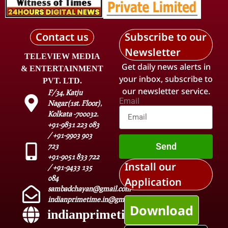
Contact us
Subscribe to our
Newsletter
TELEVIEW MEDIA
Get daily news alerts in
& ENTERTAINMENT
your inbox, subscribe to
PVT. LTD.
our newsletter service.
F/34, Katju
Email
Nagar(1st. Floor),
Kolkata -700032.
+91-9831 223 083
/ +91-9903 903
Send
723
+91-9051 833 722
Install our
/ +91-9433 135
084
Application
sambadchayan@gmail.com
indianprimetime.in@gmail.com
Download
indianprimetime.in