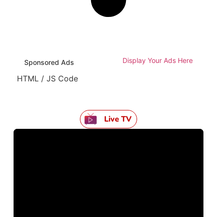
Display Your Ads Here
Sponsored Ads
HTML / JS Code
Live TV