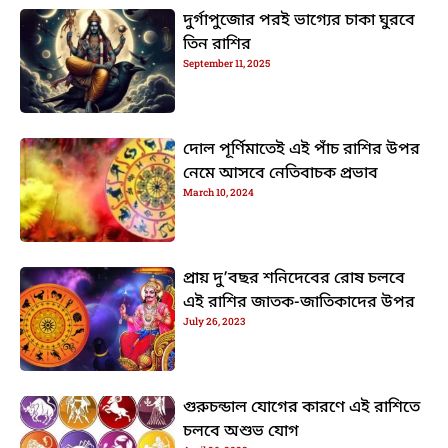
দুর্গাপুজোর পরই ভাগ্যের চাকা ঘুরবে
তিন রাশির
September 11, 2025
দোল পূর্ণিমাতেই এই পাঁচ রাশির উপর
নেমে আসবে নেতিবাচক প্রভাব
March 10, 2024
প্রায় দু’বছর শনিদেবের রোষ চলবে
এই রাশির জাতক-জাতিকাদের উপর
July 26, 2023
গুরুচন্ডাল যোগের কারণে এই রাশিতে
চলবে অশুভ যোগ