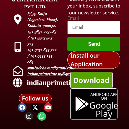
your inbox, subscribe to
PVT. LTD.
our newsletter service.
F/34, Katju
Email
Nagar(1st. Floor),
Kolkata -700032.
+91-9831 223 083
/ +91-9903 903
Send
723
+91-9051 833 722
Install our
/ +91-9433 135
084
Application
sambadchayan@gmail.com
indianprimetime.in@gmail.com
Download
indianprimetime.in
ANDROID APP
Follow us
ON
Google
Play