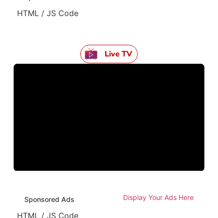
HTML / JS Code
Live TV
Display Your Ads Here
Sponsored Ads
HTML / JS Code