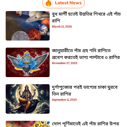
Latest News
বুধ মার্গী হতেই উন্নতির শিখরে এই পাঁচ
রাশি
March 21, 2026
জানুয়ারীতে পাঁচ গ্রহ শনি রাশিতে
প্রবেশ করতেই ভাগ্য পাল্টাবে ৩ রাশির
November 27, 2025
দুর্গাপুজোর পরই ভাগ্যের চাকা ঘুরবে
তিন রাশির
September 11, 2025
দোল পূর্ণিমাতেই এই পাঁচ রাশির উপর