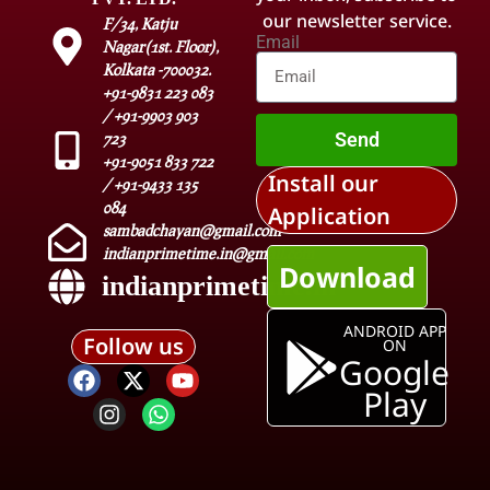
our newsletter service.
F/34, Katju
Email
Nagar(1st. Floor),
Kolkata -700032.
+91-9831 223 083
/ +91-9903 903
Send
723
+91-9051 833 722
Install our
/ +91-9433 135
084
Application
sambadchayan@gmail.com
indianprimetime.in@gmail.com
Download
indianprimetime.in
ANDROID APP
Follow us
ON
Google
Play