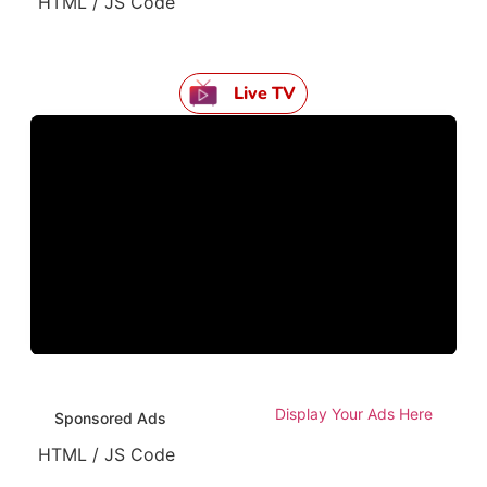
HTML / JS Code
Live TV
Display Your Ads Here
Sponsored Ads
HTML / JS Code