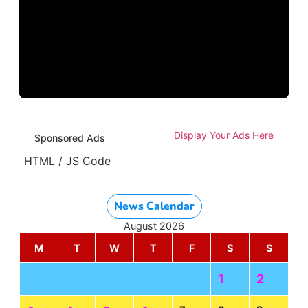
Display Your Ads Here
Sponsored Ads
HTML / JS Code
News Calendar
August 2026
M
T
W
T
F
S
S
1
2