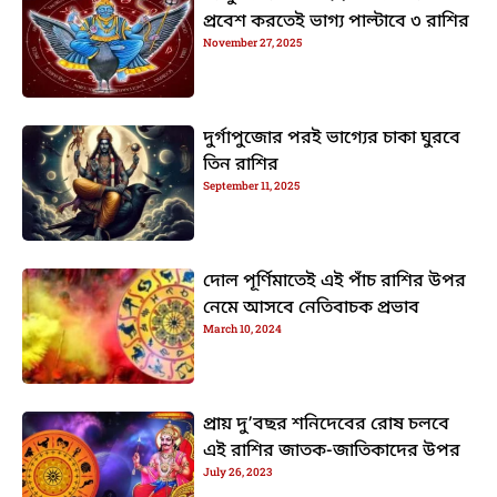
প্রবেশ করতেই ভাগ্য পাল্টাবে ৩ রাশির
November 27, 2025
দুর্গাপুজোর পরই ভাগ্যের চাকা ঘুরবে
তিন রাশির
September 11, 2025
দোল পূর্ণিমাতেই এই পাঁচ রাশির উপর
নেমে আসবে নেতিবাচক প্রভাব
March 10, 2024
প্রায় দু’বছর শনিদেবের রোষ চলবে
এই রাশির জাতক-জাতিকাদের উপর
July 26, 2023