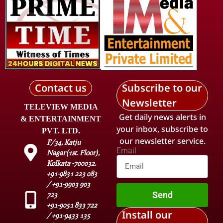
Contact us
Subscribe to our
Newsletter
TELEVIEW MEDIA
Get daily news alerts in
& ENTERTAINMENT
your inbox, subscribe to
PVT. LTD.
our newsletter service.
F/34, Katju
Email
Nagar(1st. Floor),
Kolkata -700032.
+91-9831 223 083
/ +91-9903 903
Send
723
+91-9051 833 722
Install our
/ +91-9433 135