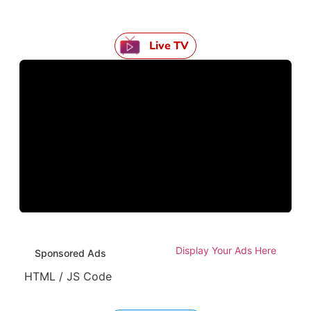
Live TV
Display Your Ads Here
Sponsored Ads
HTML / JS Code