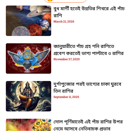
বুধ মার্গী হতেই উন্নতির শিখরে এই পাঁচ
রাশি
March 21, 2026
জানুয়ারীতে পাঁচ গ্রহ শনি রাশিতে
প্রবেশ করতেই ভাগ্য পাল্টাবে ৩ রাশির
November 27, 2025
দুর্গাপুজোর পরই ভাগ্যের চাকা ঘুরবে
তিন রাশির
September 11, 2025
দোল পূর্ণিমাতেই এই পাঁচ রাশির উপর
নেমে আসবে নেতিবাচক প্রভাব