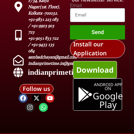
F/34, Katju
Email
Nagar(1st. Floor),
Kolkata -700032.
+91-9831 223 083
/ +91-9903 903
Send
723
+91-9051 833 722
Install our
/ +91-9433 135
084
Application
sambadchayan@gmail.com
indianprimetime.in@gmail.com
Download
indianprimetime.in
ANDROID APP
Follow us
ON
Google
Play