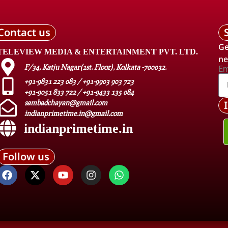
Contact us
Ge
TELEVIEW MEDIA & ENTERTAINMENT PVT. LTD.
ne
F/34, Katju Nagar(1st. Floor), Kolkata -700032.
Em
+91-9831 223 083 / +91-9903 903 723
+91-9051 833 722 / +91-9433 135 084
sambadchayan@gmail.com
indianprimetime.in@gmail.com
indianprimetime.in
Follow us