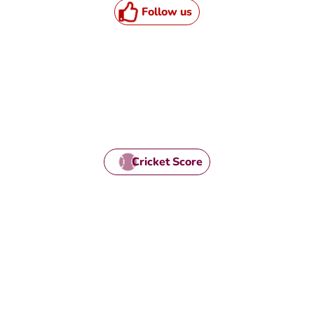
Follow us
HTML / JS Code
Cricket Score