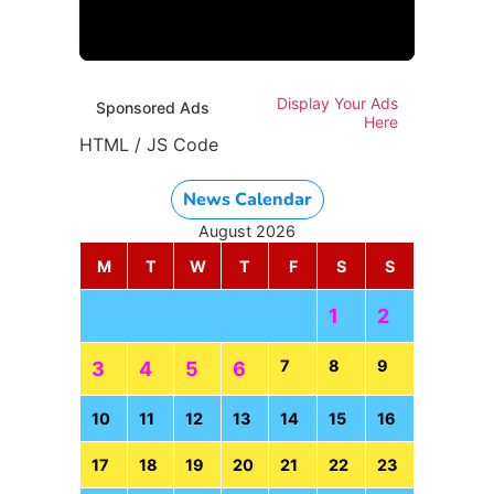
HTML / JS Code
Display Your Ads
Sponsored Ads
Here
HTML / JS Code
News Calendar
August 2026
M
T
W
T
F
S
S
1
2
7
8
9
3
4
5
6
10
11
12
13
14
15
16
17
18
19
20
21
22
23