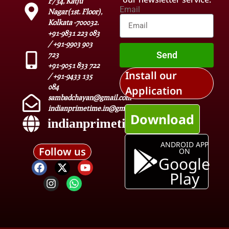
F/34, Katju
Email
Nagar(1st. Floor),
Kolkata -700032.
+91-9831 223 083
/ +91-9903 903
Send
723
+91-9051 833 722
Install our
/ +91-9433 135
084
Application
sambadchayan@gmail.com
indianprimetime.in@gmail.com
Download
indianprimetime.in
ANDROID APP
Follow us
ON
Google
Play