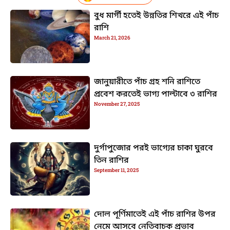
বুধ মার্গী হতেই উন্নতির শিখরে এই পাঁচ
রাশি
March 21, 2026
জানুয়ারীতে পাঁচ গ্রহ শনি রাশিতে
প্রবেশ করতেই ভাগ্য পাল্টাবে ৩ রাশির
November 27, 2025
দুর্গাপুজোর পরই ভাগ্যের চাকা ঘুরবে
তিন রাশির
September 11, 2025
দোল পূর্ণিমাতেই এই পাঁচ রাশির উপর
নেমে আসবে নেতিবাচক প্রভাব