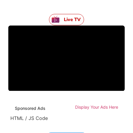
Live TV
Display Your Ads Here
Sponsored Ads
HTML / JS Code