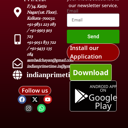
our newsletter service.
F/34, Katju
Email
Nagar(1st. Floor),
Kolkata -700032.
+91-9831 223 083
/ +91-9903 903
Send
723
+91-9051 833 722
Install our
/ +91-9433 135
084
Application
sambadchayan@gmail.com
indianprimetime.in@gmail.com
Download
indianprimetime.in
ANDROID APP
Follow us
ON
Google
Play