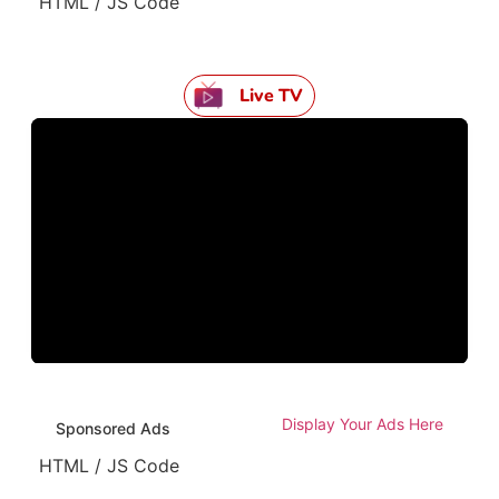
HTML / JS Code
Live TV
Display Your Ads Here
Sponsored Ads
HTML / JS Code