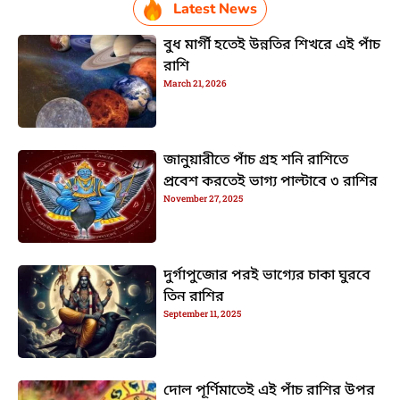
Latest News
বুধ মার্গী হতেই উন্নতির শিখরে এই পাঁচ
রাশি
March 21, 2026
জানুয়ারীতে পাঁচ গ্রহ শনি রাশিতে
প্রবেশ করতেই ভাগ্য পাল্টাবে ৩ রাশির
November 27, 2025
দুর্গাপুজোর পরই ভাগ্যের চাকা ঘুরবে
তিন রাশির
September 11, 2025
দোল পূর্ণিমাতেই এই পাঁচ রাশির উপর