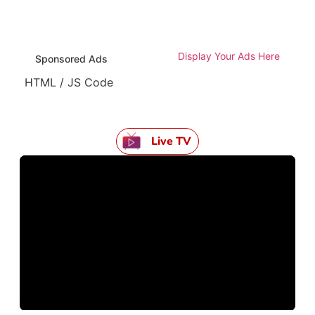
Display Your Ads Here
Sponsored Ads
HTML / JS Code
Live TV