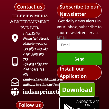
Contact us
Subscribe to our
Newsletter
TELEVIEW MEDIA
Get daily news alerts in
& ENTERTAINMENT
your inbox, subscribe to
PVT. LTD.
our newsletter service.
F/34, Katju
Email
Nagar(1st. Floor),
Kolkata -700032.
+91-9831 223 083
/ +91-9903 903
Send
723
+91-9051 833 722
Install our
/ +91-9433 135
084
Application
sambadchayan@gmail.com
indianprimetime.in@gmail.com
Download
indianprimetime.in
ANDROID APP
Follow us
ON