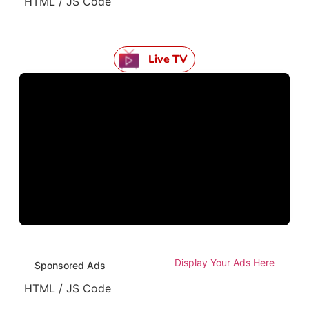
HTML / JS Code
Live TV
Display Your Ads Here
Sponsored Ads
HTML / JS Code