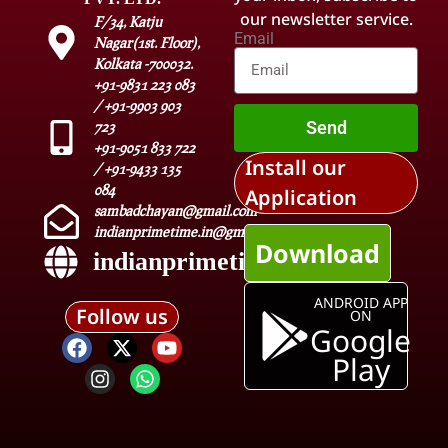
our newsletter service.
F/34, Katju
Email
Nagar(1st. Floor),
Kolkata -700032.
+91-9831 223 083
/ +91-9903 903
Send
723
+91-9051 833 722
Install our
/ +91-9433 135
084
Application
sambadchayan@gmail.com
indianprimetime.in@gmail.com
Download
indianprimetime.in
ANDROID APP
Follow us
ON
Google
Play