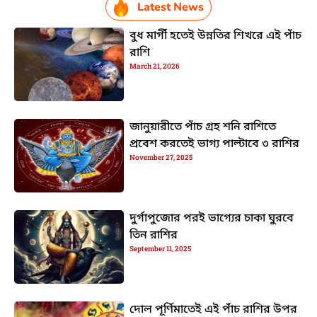
Latest News
বুধ মার্গী হতেই উন্নতির শিখরে এই পাঁচ
রাশি
March 21, 2026
জানুয়ারীতে পাঁচ গ্রহ শনি রাশিতে
প্রবেশ করতেই ভাগ্য পাল্টাবে ৩ রাশির
November 27, 2025
দুর্গাপুজোর পরই ভাগ্যের চাকা ঘুরবে
তিন রাশির
September 11, 2025
দোল পূর্ণিমাতেই এই পাঁচ রাশির উপর