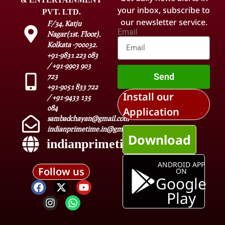
your inbox, subscribe to
PVT. LTD.
our newsletter service.
F/34, Katju
Email
Nagar(1st. Floor),
Kolkata -700032.
+91-9831 223 083
/ +91-9903 903
Send
723
+91-9051 833 722
Install our
/ +91-9433 135
084
Application
sambadchayan@gmail.com
indianprimetime.in@gmail.com
Download
indianprimetime.in
ANDROID APP
Follow us
ON
Google
Play