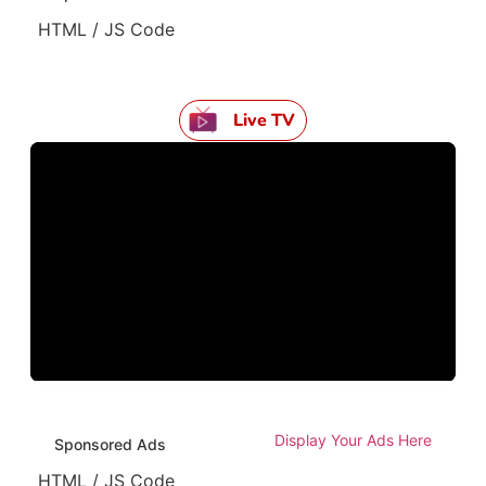
HTML / JS Code
Live TV
Display Your Ads Here
Sponsored Ads
HTML / JS Code