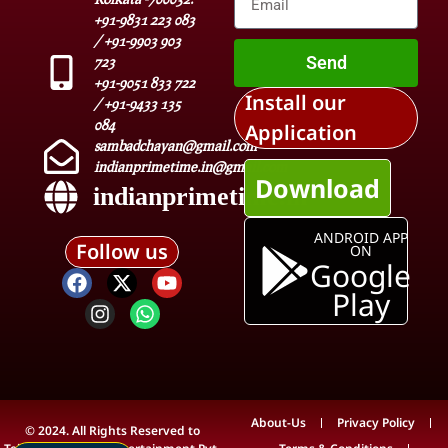
+91-9831 223 083
/ +91-9903 903
Send
723
+91-9051 833 722
Install our
/ +91-9433 135
084
Application
sambadchayan@gmail.com
indianprimetime.in@gmail.com
Download
indianprimetime.in
ANDROID APP
Follow us
ON
Google
Play
About-Us
Privacy Policy
© 2024. All Rights Reserved to