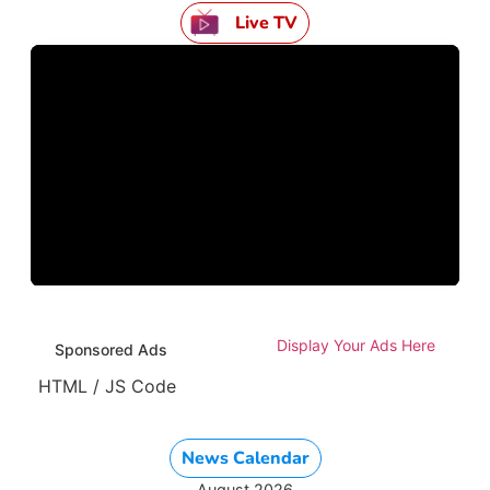
Live TV
Display Your Ads Here
Sponsored Ads
HTML / JS Code
News Calendar
August 2026