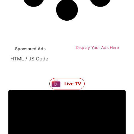
Display Your Ads Here
Sponsored Ads
HTML / JS Code
Live TV