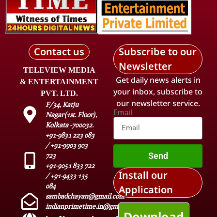
Contact us
Subscribe to our
Newsletter
TELEVIEW MEDIA
Get daily news alerts in
& ENTERTAINMENT
your inbox, subscribe to
PVT. LTD.
our newsletter service.
F/34, Katju
Email
Nagar(1st. Floor),
Kolkata -700032.
+91-9831 223 083
/ +91-9903 903
Send
723
+91-9051 833 722
Install our
/ +91-9433 135
084
Application
sambadchayan@gmail.com
indianprimetime.in@gmail.com
Download