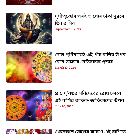
দুর্গাপুজোর পরই ভাগ্যের চাকা ঘুরবে
তিন রাশির
September 11, 2025
দোল পূর্ণিমাতেই এই পাঁচ রাশির উপর
নেমে আসবে নেতিবাচক প্রভাব
March 10, 2024
প্রায় দু’বছর শনিদেবের রোষ চলবে
এই রাশির জাতক-জাতিকাদের উপর
July 26, 2023
গুরুচন্ডাল যোগের কারণে এই রাশিতে