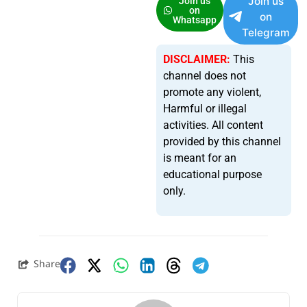
Join us
Join us
on
on
Whatsapp
Telegram
DISCLAIMER:
This
channel does not
promote any violent,
Harmful or illegal
activities. All content
provided by this channel
is meant for an
educational purpose
only.
Share