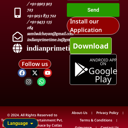
/ +91-9903 903
Send
723
+91-9051 833 722
Install our
/ +91-9433 135
084
Application
sambadchayan@gmail.com
indianprimetime.in@gmail.com
Download
indianprimetime.in
ANDROID APP
Follow us
ON
Google
Play
About-Us
Privacy Policy
© 2024. All Rights Reserved to
Teleview Media & Entertainment Pvt.
Terms & Conditions
Language
Ltd. Technical Maintenace by
Cotlas
Grievance
Contact Us