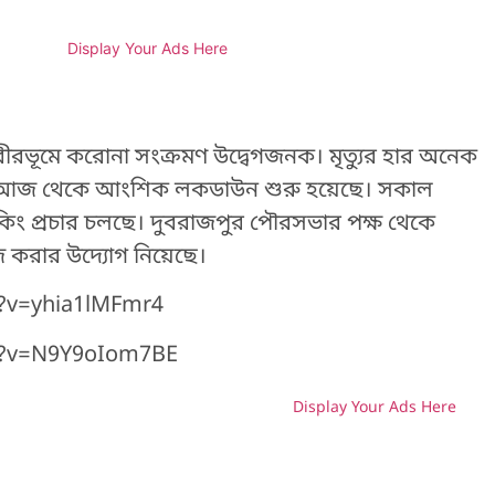
Display Your Ads Here
বীরভূমে করোনা সংক্রমণ উদ্বেগজনক। মৃত্যুর হার অনেক
্রমে আজ থেকে আংশিক লকডাউন শুরু হয়েছে। সকাল
কিং প্রচার চলছে। দুবরাজপুর পৌরসভার পক্ষ থেকে
জ করার উদ্যোগ নিয়েছে।
?v=yhia1lMFmr4
h?v=N9Y9oIom7BE
Display Your Ads Here
H