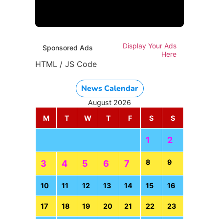
HTML / JS Code
Display Your Ads
Sponsored Ads
Here
HTML / JS Code
News Calendar
August 2026
M
T
W
T
F
S
S
1
2
8
9
3
4
5
6
7
10
11
12
13
14
15
16
TML / JS Code
17
18
19
20
21
22
23