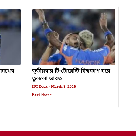
, চোখের
তৃতীয়বার টি-টোয়েন্টি বিশ্বকাপ ঘরে
তুললো ভারত
IPT Desk
March 8, 2026
Read Now »