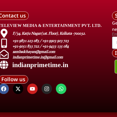
Contact us
Ge
TELEVIEW MEDIA & ENTERTAINMENT PVT. LTD.
ne
F/34, Katju Nagar(1st. Floor), Kolkata -700032.
Em
+91-9831 223 083 / +91-9903 903 723
+91-9051 833 722 / +91-9433 135 084
sambadchayan@gmail.com
indianprimetime.in@gmail.com
indianprimetime.in
Follow us