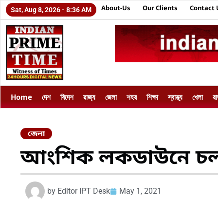
About-Us
Our Clients
Contact 
Sat, Aug 8, 2026 - 8:36 AM
Home
দেশ
বিদেশ
রাজ্য
জেলা
শহর
শিক্ষা
স্বাস্থ্য
খেলা
র
জেলা
আংশিক লকডাউনে চলছ
by
Editor IPT Desk
May 1, 2021