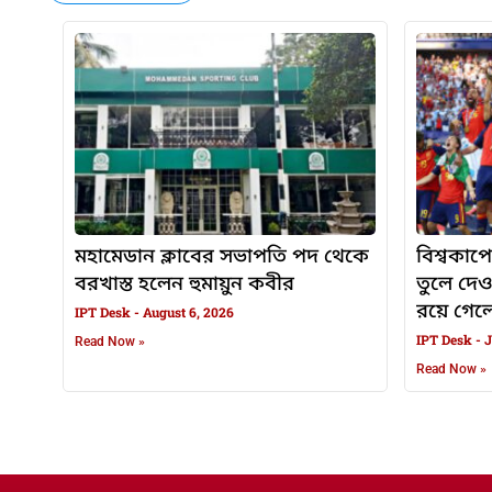
মহামেডান ক্লাবের সভাপতি পদ থেকে
বিশ্বকাপে
বরখাস্ত হলেন হুমায়ুন কবীর
তুলে দে
রয়ে গেলেন
IPT Desk
August 6, 2026
IPT Desk
J
Read Now »
Read Now »