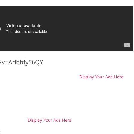
?v=Arlbbfy56QY
Display Your Ads Here
H
Display Your Ads Here
e