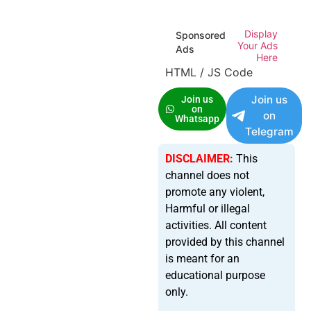
Display
Sponsored
Your Ads
Ads
Here
HTML / JS Code
Join us
Join us
on
on
Whatsapp
Telegram
DISCLAIMER:
This
channel does not
promote any violent,
Harmful or illegal
activities. All content
provided by this channel
is meant for an
educational purpose
only.