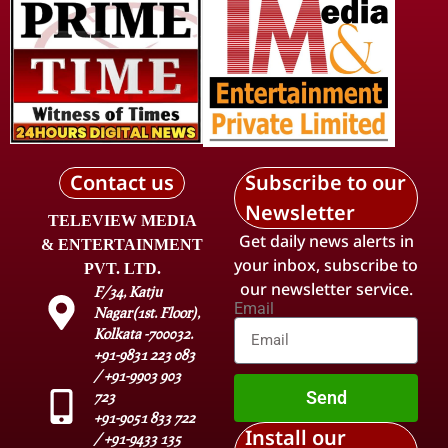
Contact us
Subscribe to our
Newsletter
TELEVIEW MEDIA
Get daily news alerts in
& ENTERTAINMENT
your inbox, subscribe to
PVT. LTD.
our newsletter service.
F/34, Katju
Email
Nagar(1st. Floor),
Kolkata -700032.
+91-9831 223 083
/ +91-9903 903
Send
723
+91-9051 833 722
Install our
/ +91-9433 135