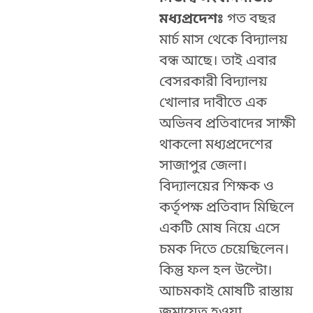
মধ্যপ্রদেশঃ
গত বছর
মার্চ মাস থেকে বিদ্যালয়
বন্ধ আছে। তাই এবার
বেসরকারী বিদ্যালয়
খোলার দাবীতে এক
অভিনব প্রতিবাদের সাক্ষী
থাকলো মধ্যপ্রদেশের
সাজাপুর জেলা।
বিদ্যালয়ের শিক্ষক ও
কর্তৃপক্ষ প্রতিবাদ মিছিলে
একটি মোষ নিয়ে এসে
চমক দিতে চেয়েছিলেন।
কিন্তু ফল হল উল্টো।
আচমকাই মোষটি রাস্তায়